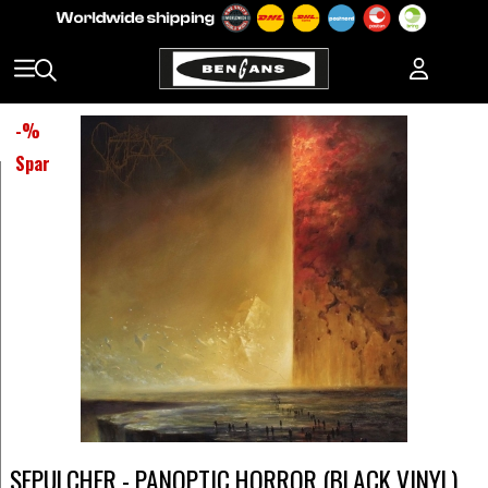
-
%
Spar
SEPULCHER - PANOPTIC HORROR (BLACK VINYL)