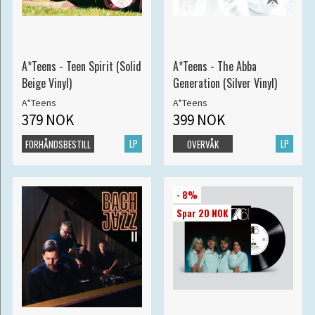
A*Teens - Teen Spirit (Solid
A*Teens - The Abba
Beige Vinyl)
Generation (Silver Vinyl)
A*Teens
A*Teens
379 NOK
399 NOK
LP
LP
FORHÅNDSBESTILL
OVERVÅK
- 8%
Spar 20 NOK