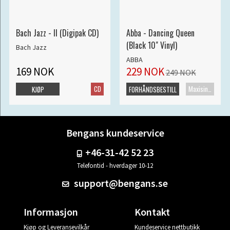
Bach Jazz - II (Digipak CD)
Abba - Dancing Queen
(Black 10" Vinyl)
Bach Jazz
ABBA
169 NOK
229 NOK
249 NOK
CD
Maxisingel
KJØP
FORHÅNDSBESTILL
Bengans kundeservice
+46-31-42 52 23
Telefontid - hverdager 10-12
support@bengans.se
Informasjon
Kontakt
Kjøp og Leveransevilkår
Kundeservice nettbutikk