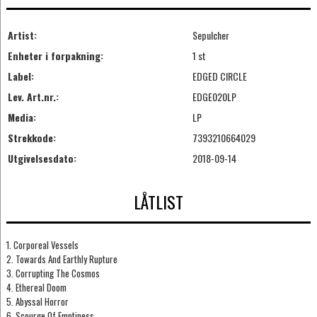
Artist:
Sepulcher
Enheter i forpakning:
1 st
Label:
EDGED CIRCLE
Lev. Art.nr.:
EDGE020LP
Media:
LP
Strekkode:
7393210664029
Utgivelsesdato:
2018-09-14
LÅTLIST
1. Corporeal Vessels
2. Towards And Earthly Rupture
3. Corrupting The Cosmos
4. Ethereal Doom
5. Abyssal Horror
6. Scourge Of Emptiness