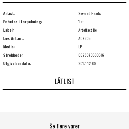
Artist:
Severed Heads
Enheter i forpakning:
1 st
Label:
Artoffact Re
Lev. Art.nr.:
AOF305
Media:
LP
Strekkode:
0628070630516
Utgivelsesdato:
2017-12-08
LÅTLIST
Se flere varer