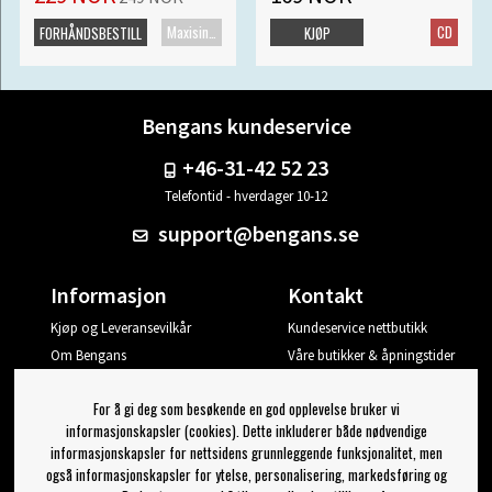
Maxisingel
CD
FORHÅNDSBESTILL
KJØP
Bengans kundeservice
+46-31-42 52 23
Telefontid - hverdager 10-12
support@bengans.se
Informasjon
Kontakt
Kjøp og Leveransevilkår
Kundeservice nettbutikk
Om Bengans
Våre butikker & åpningstider
Din side
For å gi deg som besøkende en god opplevelse bruker vi
Logg ut
informasjonskapsler (cookies). Dette inkluderer både nødvendige
informasjonskapsler for nettsidens grunnleggende funksjonalitet, men
Jeg vil ha tips fra Bengans
også informasjonskapsler for ytelse, personalisering, markedsføring og