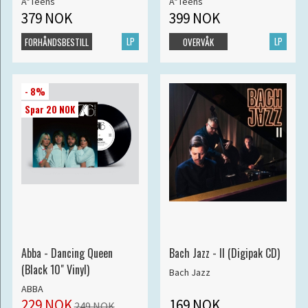
A*Teens
A*Teens
379 NOK
399 NOK
LP
LP
FORHÅNDSBESTILL
OVERVÅK
- 8%
Spar 20 NOK
Abba - Dancing Queen
Bach Jazz - II (Digipak CD)
(Black 10" Vinyl)
Bach Jazz
ABBA
229 NOK
169 NOK
249 NOK