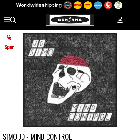
-
%
Spar
SIMO JD - MIND CONTROL