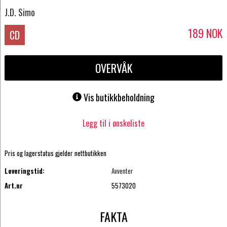
J.D. Simo
189
NOK
CD
OVERVÅK
Vis butikkbeholdning
Legg til i ønskeliste
Pris og lagerstatus gjelder nettbutikken
Leveringstid:
Avventer
Art.nr
5573020
FAKTA