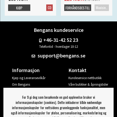
CD
Maxisingel
KJØP
FORHÅNDSBESTILL
Bengans kundeservice
+46-31-42 52 23
Telefontid - hverdager 10-12
support@bengans.se
Informasjon
Kontakt
Kjøp og Leveransevilkår
Kundeservice nettbutikk
Om Bengans
Våre butikker & åpningstider
Din side
For å gi deg som besøkende en god opplevelse bruker vi
Logg ut
informasjonskapsler (cookies). Dette inkluderer både nødvendige
informasjonskapsler for nettsidens grunnleggende funksjonalitet, men
Jeg vil ha tips fra Bengans
også informasjonskapsler for ytelse, personalisering, markedsføring og