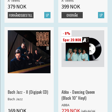
A*Teens
A*Teens
379 NOK
399 NOK
LP
LP
FORHÅNDSBESTILL
OVERVÅK
- 8%
Spar 20 NOK
Bach Jazz - II (Digipak CD)
Abba - Dancing Queen
(Black 10" Vinyl)
Bach Jazz
ABBA
169 NOK
229 NOK
249 NOK