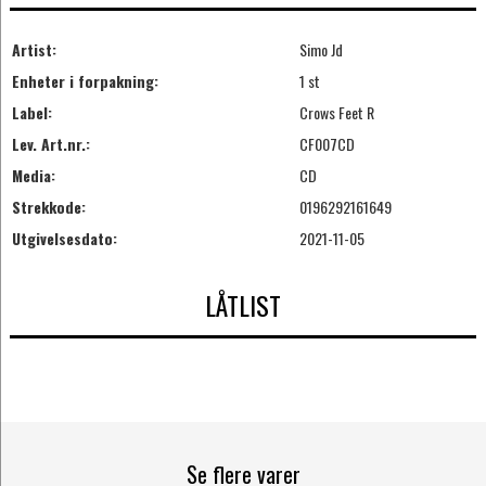
Artist:
Simo Jd
Enheter i forpakning:
1 st
Label:
Crows Feet R
Lev. Art.nr.:
CF007CD
Media:
CD
Strekkode:
0196292161649
Utgivelsesdato:
2021-11-05
LÅTLIST
Se flere varer