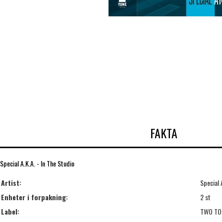
FAKTA
Special A.K.A. - In The Studio
Artist:
Special 
Enheter i forpakning:
2 st
Label:
TWO TO