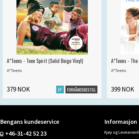
A*Teens - Teen Spirit (Solid Beige Vinyl)
A*Teens - The 
A*Teens
A*Teens
379 NOK
399 NOK
LP
FORHÅNDSBESTILL
Bengans kundeservice
Informasjon
+46-31-42 52 23
Kjøp og Leveransevil