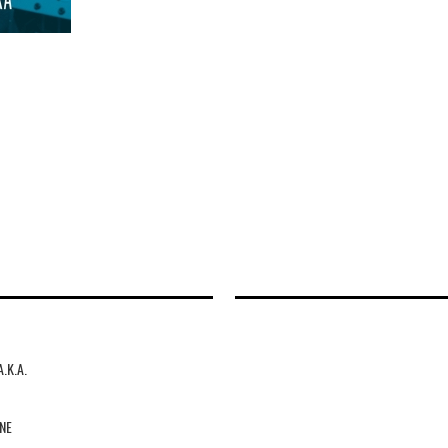
A.K.A.
NE