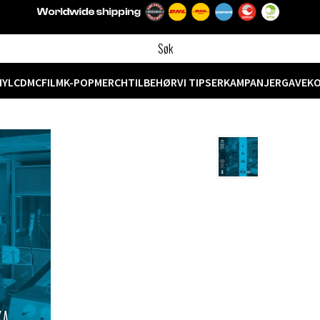
NYL
CD
MC
FILM
K-POP
MERCH
TILBEHØR
VI TIPSER
KAMPANJER
GAVEK