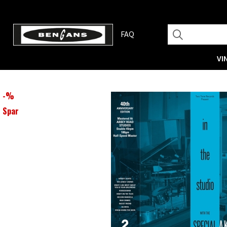
FAQ
VI
-
%
Spar