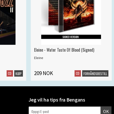
Eleine - Water Taste Of Blood (Signed)
Eleine
209 NOK
CD
CD
KJØP
FORHÅNDSBESTILL
Jeg vil ha tips fra Bengans
OK