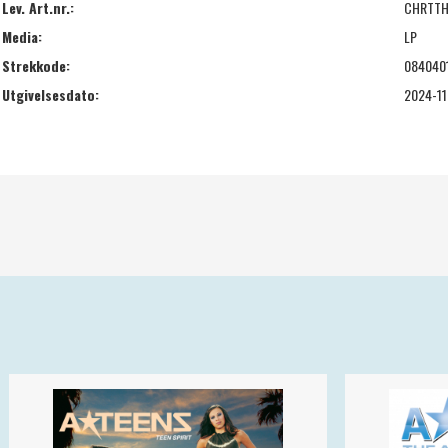
Lev. Art.nr.:
CHRTTH
Media:
LP
Strekkode:
084040
Utgivelsesdato:
2024-11