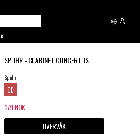
ORT
SPOHR - CLARINET CONCERTOS
Spohr
CD
179
NOK
OVERVÅK