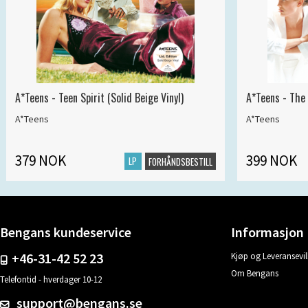
A*Teens - Teen Spirit (Solid Beige Vinyl)
A*Teens - The 
A*Teens
A*Teens
379 NOK
399 NOK
LP
FORHÅNDSBESTILL
Bengans kundeservice
Informasjon
+46-31-42 52 23
Kjøp og Leveransevil
Om Bengans
Telefontid - hverdager 10-12
support@bengans.se