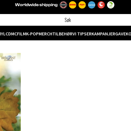
NYL
CD
MC
FILM
K-POP
MERCH
TILBEHØR
VI TIPSER
KAMPANJER
GAVEK