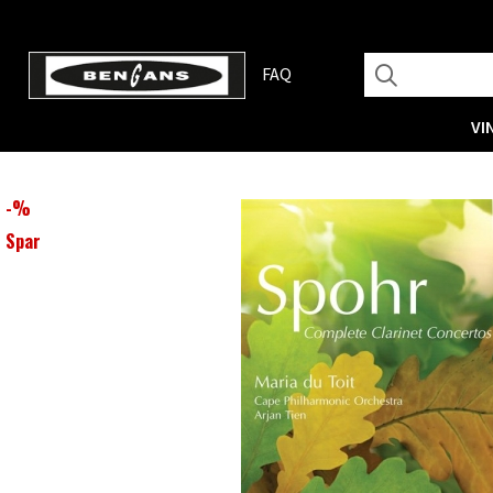
FAQ
VI
-
%
Spar