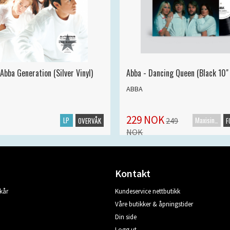
Abba Generation (Silver Vinyl)
Abba - Dancing Queen (Black 10" 
ABBA
229 NOK
LP
Maxisingel
249
OVERVÅK
F
NOK
Kontakt
kår
Kundeservice nettbutikk
Våre butikker & åpningstider
Din side
Logg ut