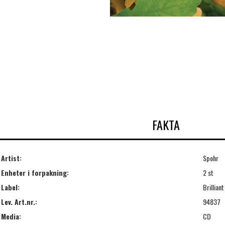
FAKTA
Artist:
Spohr
Enheter i forpakning:
2 st
Label:
Brilliant
Lev. Art.nr.:
94837
Media:
CD