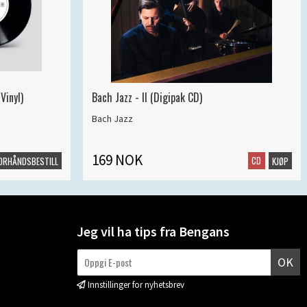
Vinyl)
Bach Jazz - II (Digipak CD)
Bach Jazz
169 NOK
CD
ORHÅNDSBESTILL
KJØP
Jeg vil ha tips fra Bengans
OK
Innstillinger for nyhetsbrev