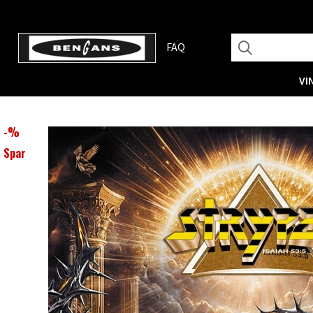
FAQ
VI
-
%
Spar