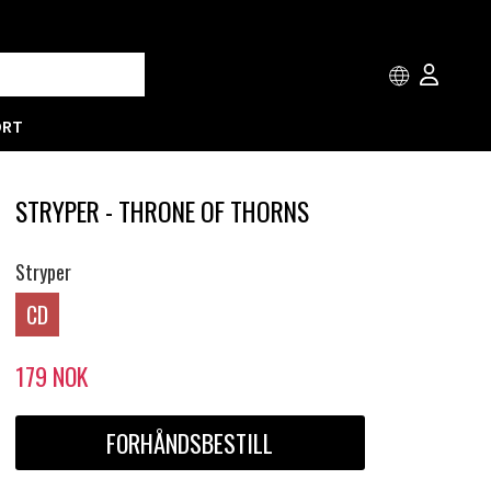
ORT
STRYPER - THRONE OF THORNS
Stryper
CD
179
NOK
FORHÅNDSBESTILL