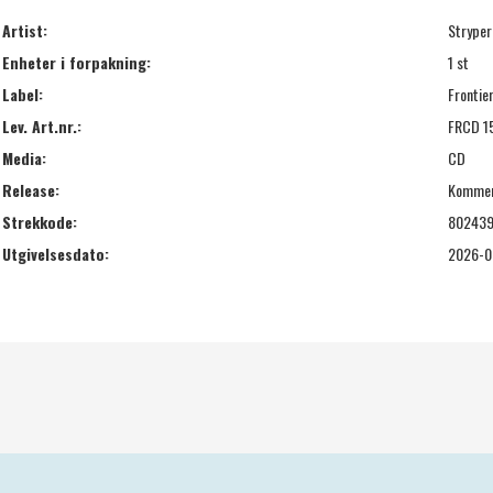
Artist:
Stryper
Enheter i forpakning:
1 st
Label:
Frontie
Lev. Art.nr.:
FRCD 1
Media:
CD
Release:
Komme
Strekkode:
802439
Utgivelsesdato:
2026-0