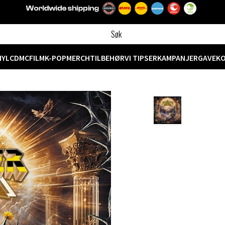
NYL
CD
MC
FILM
K-POP
MERCH
TILBEHØR
VI TIPSER
KAMPANJER
GAVEK