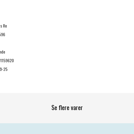
rs Re
596
nde
1159620
9-25
Se flere varer