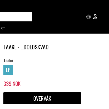
ORT
TAAKE - ...DOEDSKVAD
Taake
LP
339
NOK
OVERVÅK