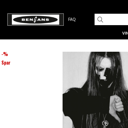
FAQ
VI
-
%
Spar