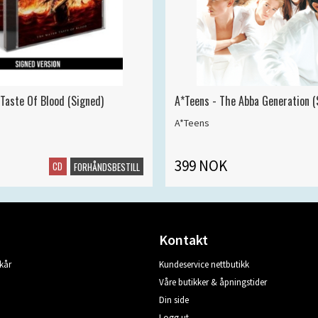
 Taste Of Blood (Signed)
A*Teens - The Abba Generation (S
A*Teens
399 NOK
CD
FORHÅNDSBESTILL
Kontakt
kår
Kundeservice nettbutikk
Våre butikker & åpningstider
Din side
Logg ut