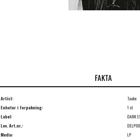
FAKTA
Artist:
Taake
Enheter i forpakning:
1 st
Label:
DARK E
Lev. Art.nr.:
DELP0
Media:
LP