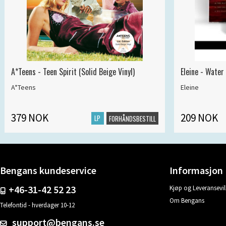
A*Teens - Teen Spirit (Solid Beige Vinyl)
Eleine - Water
A*Teens
Eleine
379 NOK
209 NOK
LP
FORHÅNDSBESTILL
Bengans kundeservice
Informasjon
+46-31-42 52 23
Kjøp og Leveransevil
Om Bengans
Telefontid - hverdager 10-12
support@bengans.se