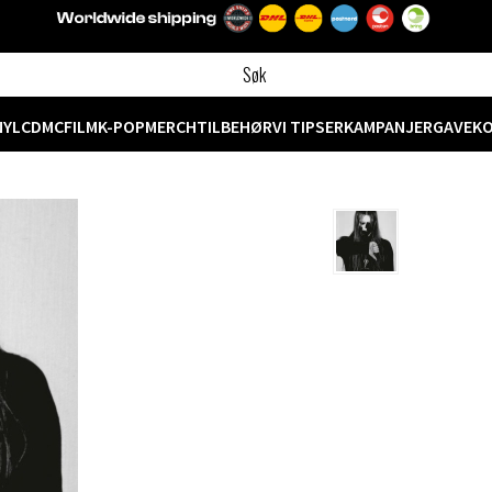
NYL
CD
MC
FILM
K-POP
MERCH
TILBEHØR
VI TIPSER
KAMPANJER
GAVEK