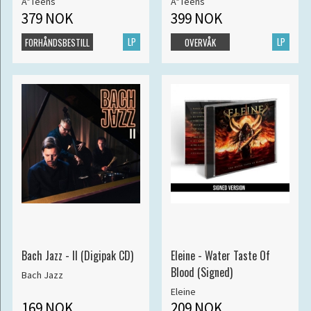
A*Teens
A*Teens
379 NOK
399 NOK
LP
LP
FORHÅNDSBESTILL
OVERVÅK
Bach Jazz - II (Digipak CD)
Eleine - Water Taste Of
Blood (Signed)
Bach Jazz
Eleine
169 NOK
209 NOK