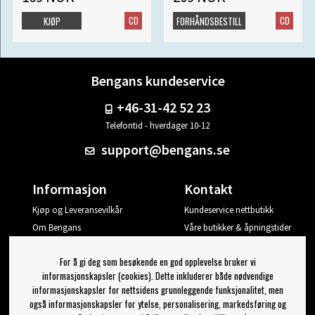
CD
CD
KJØP
FORHÅNDSBESTILL
Bengans kundeservice
+46-31-42 52 23
Telefontid - hverdager 10-12
support@bengans.se
Informasjon
Kontakt
Kjøp og Leveransevilkår
Kundeservice nettbutikk
Om Bengans
Våre butikker & åpningstider
Din side
For å gi deg som besøkende en god opplevelse bruker vi
Logg ut
informasjonskapsler (cookies). Dette inkluderer både nødvendige
informasjonskapsler for nettsidens grunnleggende funksjonalitet, men
Jeg vil ha tips fra Bengans
også informasjonskapsler for ytelse, personalisering, markedsføring og