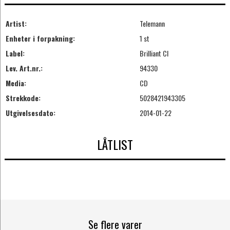
Artist:
Telemann
Enheter i forpakning:
1 st
Label:
Brilliant Cl
Lev. Art.nr.:
94330
Media:
CD
Strekkode:
5028421943305
Utgivelsesdato:
2014-01-22
LÅTLIST
Se flere varer