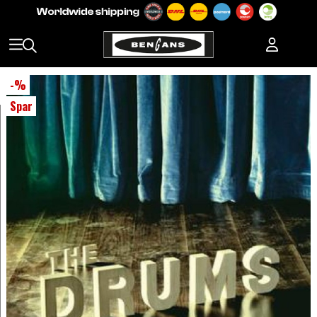
-
%
Spar