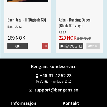
Bach Jazz - II (Digipak CD)
Abba - Dancing Queen
(Black 10" Vinyl)
Bach Jazz
ABBA
169 NOK
229 NOK
249 NOK
CD
Maxisingel
KJØP
FORHÅNDSBESTILL
Bengans kundeservice
+46-31-42 52 23
Telefontid - hverdager 10-12
support@bengans.se
Informasjon
Kontakt