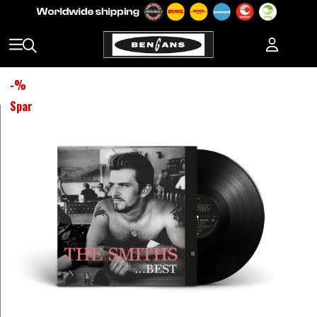
-
%
Spar