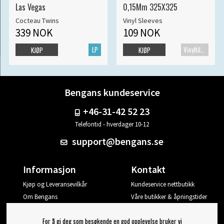
Las Vegas
0,15Mm 325X325
Cocteau Twins
Vinyl Sleeves
339 NOK
109 NOK
LP
Vinyltilbehør
KJØP
KJØP
Bengans kundeservice
+46-31-42 52 23
Telefontid - hverdager 10-12
support@bengans.se
Informasjon
Kontakt
Kjøp og Leveransevilkår
Kundeservice nettbutikk
Om Bengans
Våre butikker & åpningstider
Din side
For å gi deg som besøkende en god opplevelse bruker vi
Logg ut