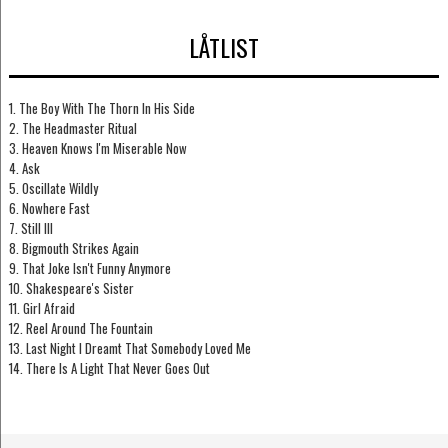
LÅTLIST
1. The Boy With The Thorn In His Side
2. The Headmaster Ritual
3. Heaven Knows I'm Miserable Now
4. Ask
5. Oscillate Wildly
6. Nowhere Fast
7. Still Ill
8. Bigmouth Strikes Again
9. That Joke Isn't Funny Anymore
10. Shakespeare's Sister
11. Girl Afraid
12. Reel Around The Fountain
13. Last Night I Dreamt That Somebody Loved Me
14. There Is A Light That Never Goes Out