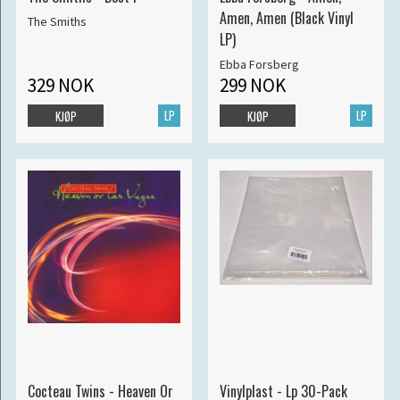
Amen, Amen (Black Vinyl
The Smiths
LP)
Ebba Forsberg
329 NOK
299 NOK
LP
LP
KJØP
KJØP
Cocteau Twins - Heaven Or
Vinylplast - Lp 30-Pack