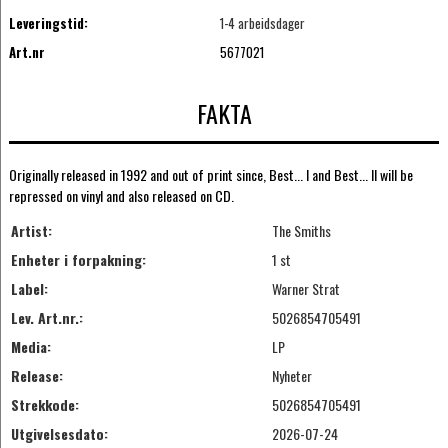
Leveringstid:
1-4 arbeidsdager
Art.nr
5677021
FAKTA
Originally released in 1992 and out of print since, Best... I and Best... II will be
repressed on vinyl and also released on CD.
Artist:
The Smiths
Enheter i forpakning:
1 st
Label:
Warner Strat
Lev. Art.nr.:
5026854705491
Media:
LP
Release:
Nyheter
Strekkode:
5026854705491
Utgivelsesdato:
2026-07-24