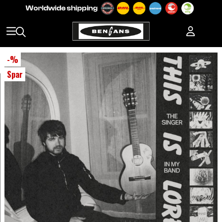
-
%
Spar