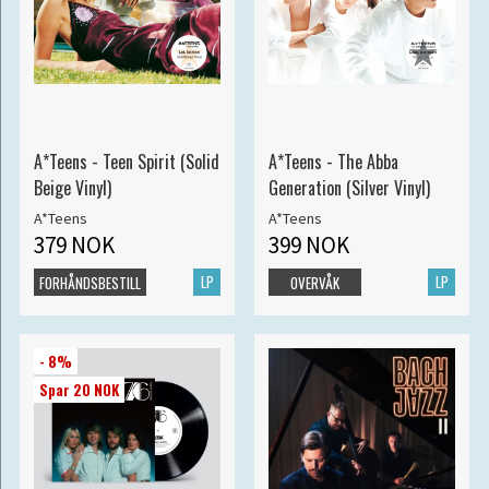
A*Teens - Teen Spirit (Solid
A*Teens - The Abba
Beige Vinyl)
Generation (Silver Vinyl)
A*Teens
A*Teens
379 NOK
399 NOK
LP
LP
FORHÅNDSBESTILL
OVERVÅK
- 8%
Spar 20 NOK