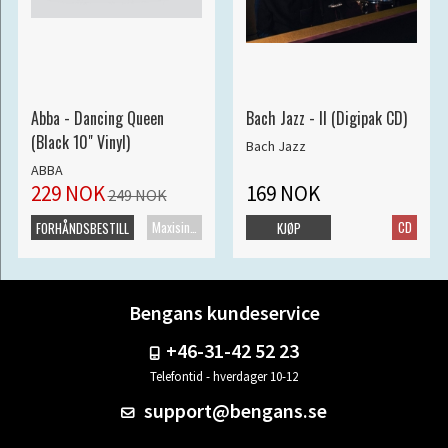
Abba - Dancing Queen
Bach Jazz - II (Digipak CD)
(Black 10" Vinyl)
Bach Jazz
ABBA
229 NOK
169 NOK
249 NOK
Maxisingel
CD
FORHÅNDSBESTILL
KJØP
Bengans kundeservice
+46-31-42 52 23
Telefontid - hverdager 10-12
support@bengans.se