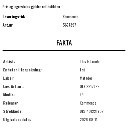
Pris og lagerstatus gjelder nettbutikken
Leveringstid:
Kommende
Art.nr
5677397
FAKTA
Artist:
This Is Lorelei
Enheter i forpakning:
1 st
Label:
Matador
Lev. Art.nr.:
OLE 2217LPE
Media:
LP
Release:
Kommende
Strekkode:
0191401221702
Utgivelsesdato:
2026-09-11