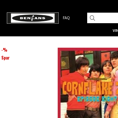
FAQ
VI
-
%
Spar