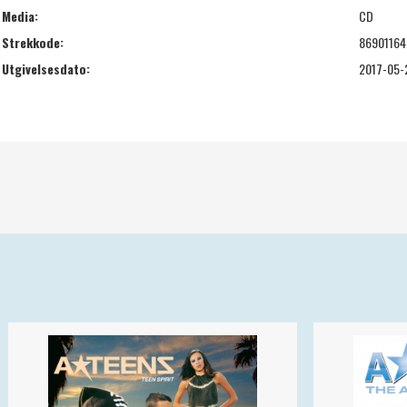
Media:
CD
Strekkode:
86901164
Utgivelsesdato:
2017-05-