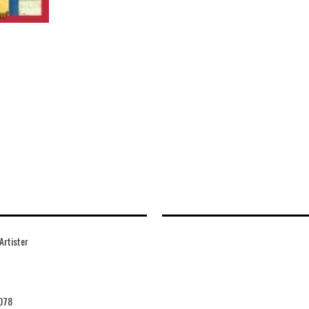
Artister
078