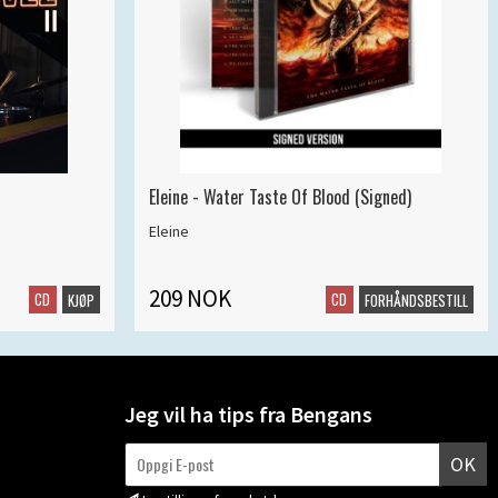
Eleine - Water Taste Of Blood (Signed)
Eleine
209 NOK
CD
CD
KJØP
FORHÅNDSBESTILL
Jeg vil ha tips fra Bengans
OK