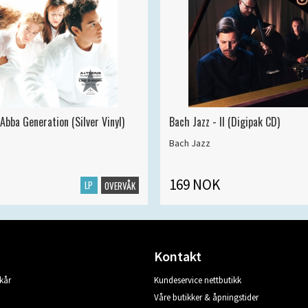
Abba Generation (Silver Vinyl)
Bach Jazz - II (Digipak CD)
Bach Jazz
169 NOK
LP
OVERVÅK
Kontakt
kår
Kundeservice nettbutikk
Våre butikker & åpningstider