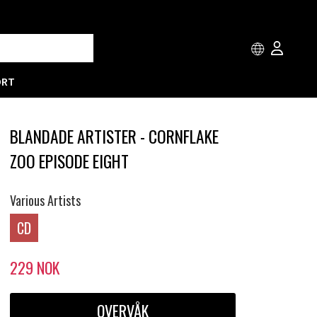
ORT
BLANDADE ARTISTER - CORNFLAKE
ZOO EPISODE EIGHT
Various Artists
CD
229
NOK
OVERVÅK