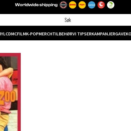
NYL
CD
MC
FILM
K-POP
MERCH
TILBEHØR
VI TIPSER
KAMPANJER
GAVEK