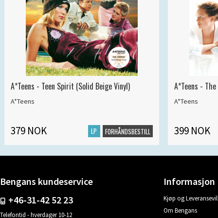
A*Teens - Teen Spirit (Solid Beige Vinyl)
A*Teens - The 
A*Teens
A*Teens
379 NOK
399 NOK
LP
FORHÅNDSBESTILL
Bengans kundeservice
Informasjon
+46-31-42 52 23
Kjøp og Leveransevil
Om Bengans
Telefontid - hverdager 10-12