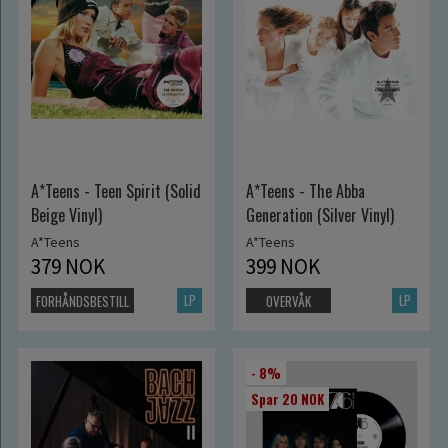
A*Teens - Teen Spirit (Solid
A*Teens - The Abba
Beige Vinyl)
Generation (Silver Vinyl)
A*Teens
A*Teens
379 NOK
399 NOK
LP
LP
FORHÅNDSBESTILL
OVERVÅK
- 8%
Spar 20 NOK