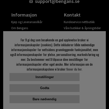
support@bengans.se
Informasjon
Kontakt
Kjøp og Leveransevilkår
Kundeservice nettbutikk
Om Bengans
Våre butikker & åpningstider
Din side
For å gi deg som besøkende en god opplevelse bruker vi
Logg ut
informasjonskapsler (cookies). Dette inkluderer både nødvendige
informasjonskapsler for nettsidens grunnleggende funksjonalitet, men
Jeg vil ha tips fra Bengans
også informasjonskapsler for ytelse, personalisering, markedsføring og
mer. Du bestemmer ved å tilpasse dine innstillinger for
OK
informasjonskapsler etter eget ønske. Mer informasjon om de
informasjonskapslene vi bruker
finner du her.
Innstillinger for nyhetsbrev
Innstillinger
Følg oss på:
Godta
Bare nødvendig
© 2023 Bengans E-Handel | Etablert 1974