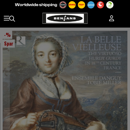
-
%
Spar