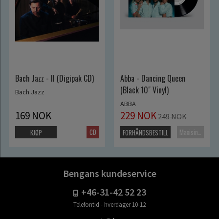
Bach Jazz - II (Digipak CD)
Abba - Dancing Queen
(Black 10" Vinyl)
Bach Jazz
ABBA
169 NOK
229 NOK
249 NOK
CD
Maxisingel
KJØP
FORHÅNDSBESTILL
Bengans kundeservice
+46-31-42 52 23
Telefontid - hverdager 10-12