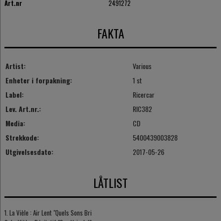
Art.nr
2491272
FAKTA
Artist:
Various
Enheter i forpakning:
1 st
Label:
Ricercar
Lev. Art.nr.:
RIC382
Media:
CD
Strekkode:
5400439003828
Utgivelsesdato:
2017-05-26
LÅTLIST
1. La Vièle : Air Lent "Quels Sons Bri