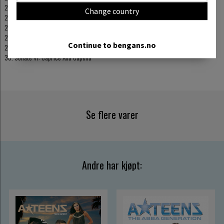
25. Sonate Iv: Gigue
Change country
26. Musette En Rondeau
27. Sonate Vi: Largo
28. Sonate Vi: Allegro En Rondeau
Continue to bengans.no
29. Sonate Vi: Premier Tambourin – 2D T
30. Sonate Vi: Caprice Alla Capella
Se flere varer
Andre har kjøpt: