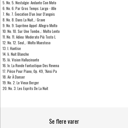
5. No. 5. Nostalgie: Andante Con Moto
6. No. 6. Par Gros Temps: Largo - Alle
7. No. 7. Évocation D'un Jour D'angois
8. No. 8. Dans La Nuit…: Grave
9. No. 9. Suprême Appel: Allegro Molto
10. No. 10. Sur Une Tombe…: Molto Lento
11. No. 11. Adieu: Moderato Più Tosto L
12. No. 12. Seul…: Molto Maestoso
13. I. Hantise
14. Ii. Nuit Blanche
15. Iii. Vision Hallucinante
16. Iv. La Ronde Fantastique Des Revena
17. Pièce Pour Piano, Op. 49, "Ainsi Pa
18. Air À Danser
19. No. 2. Le Vieux Berger
20. No. 3. Les Esprits De La Nuit
Se flere varer