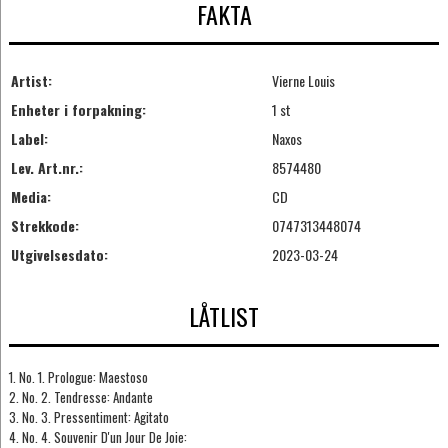
FAKTA
Artist:
Vierne Louis
Enheter i forpakning:
1 st
Label:
Naxos
Lev. Art.nr.:
8574480
Media:
CD
Strekkode:
0747313448074
Utgivelsesdato:
2023-03-24
LÅTLIST
1. No. 1. Prologue: Maestoso
2. No. 2. Tendresse: Andante
3. No. 3. Pressentiment: Agitato
4. No. 4. Souvenir D'un Jour De Joie: