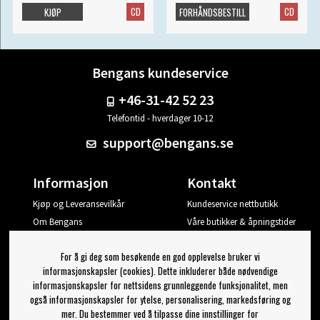
CD
CD
KJØP
FORHÅNDSBESTILL
Bengans kundeservice
+46-31-42 52 23
Telefontid - hverdager 10-12
support@bengans.se
Informasjon
Kontakt
Kjøp og Leveransevilkår
Kundeservice nettbutikk
Om Bengans
Våre butikker & åpningstider
Din side
For å gi deg som besøkende en god opplevelse bruker vi
Logg ut
informasjonskapsler (cookies). Dette inkluderer både nødvendige
informasjonskapsler for nettsidens grunnleggende funksjonalitet, men
Jeg vil ha tips fra Bengans
også informasjonskapsler for ytelse, personalisering, markedsføring og
mer. Du bestemmer ved å tilpasse dine innstillinger for