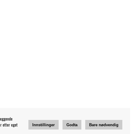
leggende
r etter eget
Innstillinger
Godta
Bare nødvendig