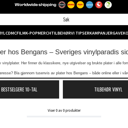
NYL
CD
MC
FILM
K-POP
MERCH
TILBEHØR
VI TIPSER
KAMPANJER
GAVEK
ter hos Bengans – Sveriges vinylparadis s
vinylplater. Her finner du klassikere, nye utgivelser og brukte plater i alle f
eresse? Bla gjennom tusenvis av plater hos Bengans – både online eller i våre
 BESTSELGERE 10-TAL
TILBEHØR VINYL
Viser
0
av
0
produkter