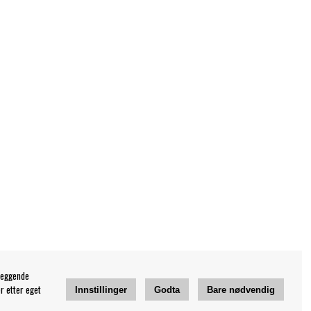
leggende
r etter eget
Innstillinger
Godta
Bare nødvendig