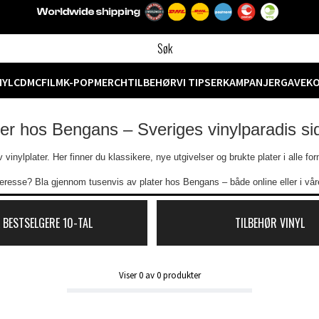
NYL
CD
MC
FILM
K-POP
MERCH
TILBEHØR
VI TIPSER
KAMPANJER
GAVEK
ter hos Bengans – Sveriges vinylparadis s
vinylplater. Her finner du klassikere, nye utgivelser og brukte plater i alle f
eresse? Bla gjennom tusenvis av plater hos Bengans – både online eller i våre
 BESTSELGERE 10-TAL
TILBEHØR VINYL
Viser
0
av
0
produkter