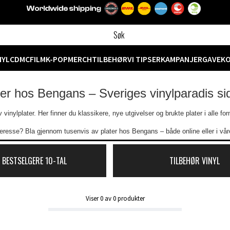
NYL
CD
MC
FILM
K-POP
MERCH
TILBEHØR
VI TIPSER
KAMPANJER
GAVEK
ter hos Bengans – Sveriges vinylparadis s
vinylplater. Her finner du klassikere, nye utgivelser og brukte plater i alle f
eresse? Bla gjennom tusenvis av plater hos Bengans – både online eller i våre
 BESTSELGERE 10-TAL
TILBEHØR VINYL
Viser
0
av
0
produkter