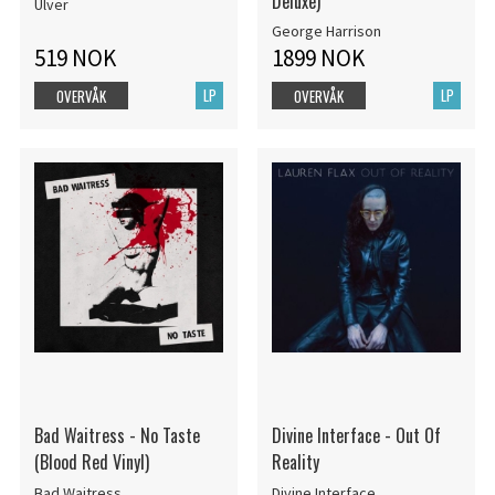
Deluxe)
Ulver
George Harrison
519 NOK
1899 NOK
LP
LP
OVERVÅK
OVERVÅK
Bad Waitress - No Taste
Divine Interface - Out Of
(Blood Red Vinyl)
Reality
Bad Waitress
Divine Interface