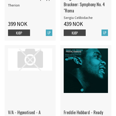
Bruckner: Symphony No. 4
Therion
"Roma
Sergiu Celibidache
399 NOK
439 NOK
LP
LP
KJØP
KJØP
V/A - Hypnotised - A
Freddie Hubbard - Ready