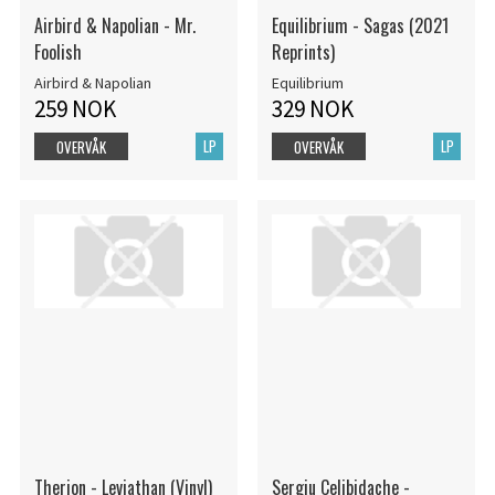
Airbird & Napolian - Mr.
Equilibrium - Sagas (2021
Foolish
Reprints)
Airbird & Napolian
Equilibrium
259 NOK
329 NOK
LP
LP
OVERVÅK
OVERVÅK
Therion - Leviathan (Vinyl)
Sergiu Celibidache -