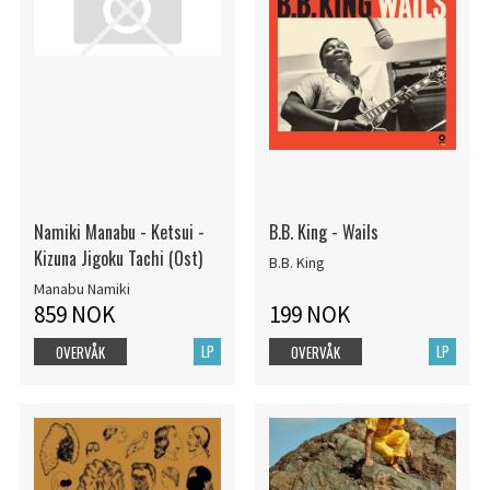
Namiki Manabu - Ketsui -
B.B. King - Wails
Kizuna Jigoku Tachi (Ost)
B.B. King
Manabu Namiki
859 NOK
199 NOK
LP
LP
OVERVÅK
OVERVÅK