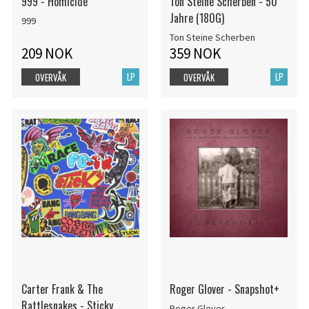
999 - Homicide
Ton Steine Scherben - 50
Jahre (180G)
999
Ton Steine Scherben
209 NOK
359 NOK
LP
LP
OVERVÅK
OVERVÅK
Carter Frank & The
Roger Glover - Snapshot+
Rattlesnakes - Sticky
Roger Glover