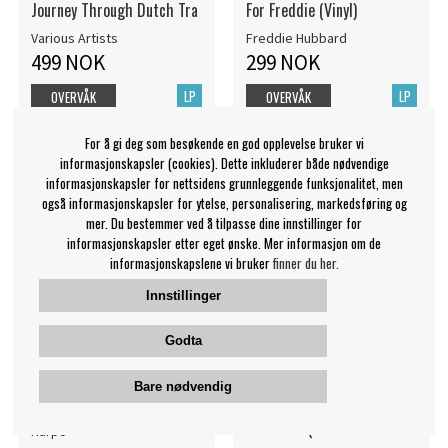
Journey Through Dutch Tra
For Freddie (Vinyl)
Various Artists
Freddie Hubbard
499 NOK
299 NOK
LP
LP
OVERVÅK
OVERVÅK
For å gi deg som besøkende en god opplevelse bruker vi
informasjonskapsler (cookies). Dette inkluderer både nødvendige
informasjonskapsler for nettsidens grunnleggende funksjonalitet, men
også informasjonskapsler for ytelse, personalisering, markedsføring og
mer. Du bestemmer ved å tilpasse dine innstillinger for
informasjonskapsler etter eget ønske. Mer informasjon om de
informasjonskapslene vi bruker
finner du her.
Innstillinger
Godta
Bare nødvendig
Harpo - Songwriter
Kansas - All Just Dust In
The Wind (Pic Disc
Harpo