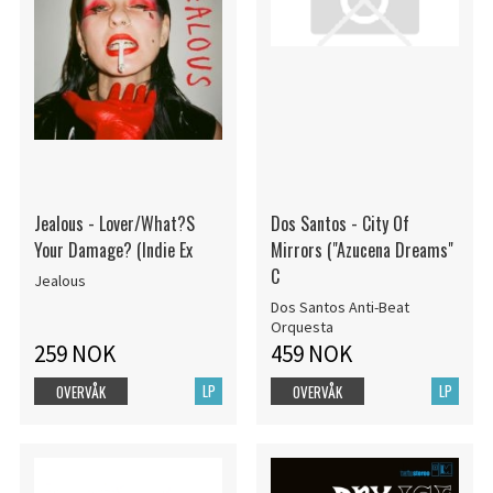
Jealous - Lover/What?S
Dos Santos - City Of
Your Damage? (Indie Ex
Mirrors ("Azucena Dreams"
C
Jealous
Dos Santos Anti-Beat
Orquesta
259 NOK
459 NOK
LP
LP
OVERVÅK
OVERVÅK