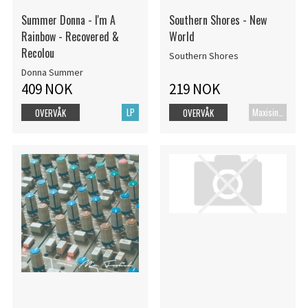
Summer Donna - I'm A
Southern Shores - New
Rainbow - Recovered &
World
Recolou
Southern Shores
Donna Summer
409 NOK
219 NOK
LP
Maxisingel
OVERVÅK
OVERVÅK