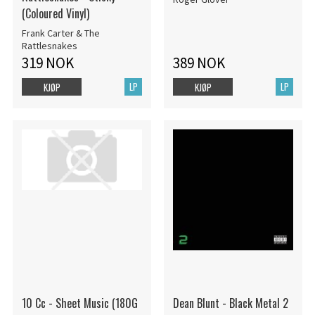
(Coloured Vinyl)
Frank Carter & The
Rattlesnakes
319 NOK
389 NOK
LP
LP
KJØP
KJØP
10 Cc - Sheet Music (180G
Dean Blunt - Black Metal 2