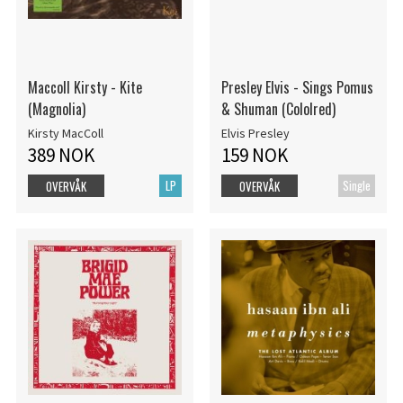
Maccoll Kirsty - Kite
Presley Elvis - Sings Pomus
(Magnolia)
& Shuman (Cololred)
Kirsty MacColl
Elvis Presley
389 NOK
159 NOK
LP
Single
OVERVÅK
OVERVÅK