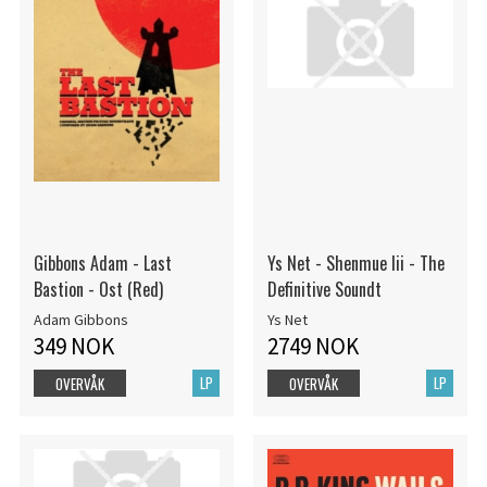
Gibbons Adam - Last
Ys Net - Shenmue Iii - The
Bastion - Ost (Red)
Definitive Soundt
Adam Gibbons
Ys Net
349 NOK
2749 NOK
LP
LP
OVERVÅK
OVERVÅK