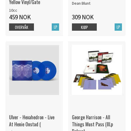
Yellow Vinyl/Gate
Dean Blunt
10cc
459 NOK
309 NOK
LP
LP
OVERVÅK
KJØP
Ulver - Hexahedron - Live
George Harrison - All
At Henie Onstad (
Things Must Pass (8Lp