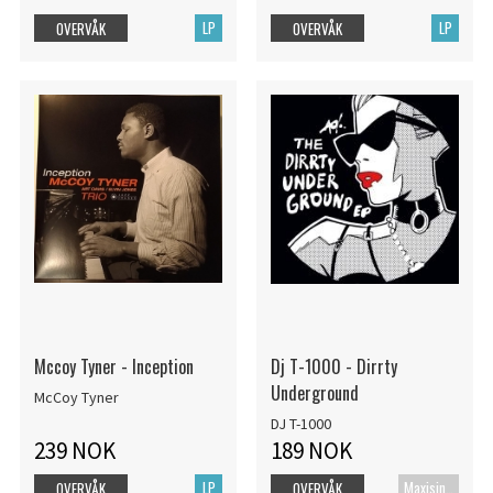
LP
LP
OVERVÅK
OVERVÅK
Mccoy Tyner - Inception
Dj T-1000 - Dirrty
Underground
McCoy Tyner
DJ T-1000
239 NOK
189 NOK
LP
Maxisingel
OVERVÅK
OVERVÅK