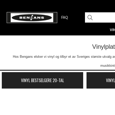
FAQ
VI
Vinylpla
Hos Bengans elsker vi vinyl og tilbyr et av Sveriges største utvalg av 
musikkint
VINYL BESTSELGERE 20-TAL
VINYL