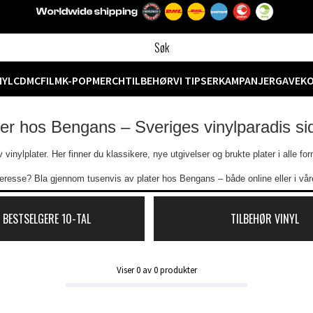
NYL
CD
MC
FILM
K-POP
MERCH
TILBEHØR
VI TIPSER
KAMPANJER
GAVEK
ter hos Bengans – Sveriges vinylparadis s
vinylplater. Her finner du klassikere, nye utgivelser og brukte plater i alle f
eresse? Bla gjennom tusenvis av plater hos Bengans – både online eller i våre
 BESTSELGERE 10-TAL
TILBEHØR VINYL
Viser
0
av
0
produkter