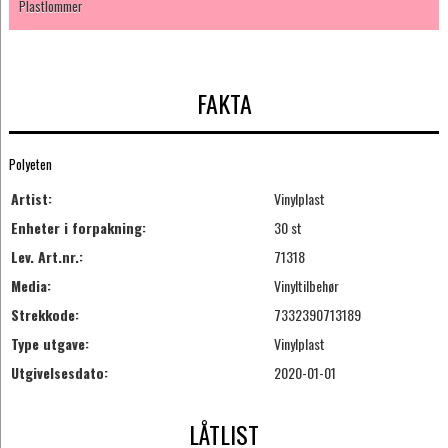
Plastlommer
FAKTA
Polyeten
Artist:
Vinylplast
Enheter i forpakning:
30 st
Lev. Art.nr.:
71318
Media:
Vinyltilbehør
Strekkode:
7332390713189
Type utgave:
Vinylplast
Utgivelsesdato:
2020-01-01
LÅTLIST