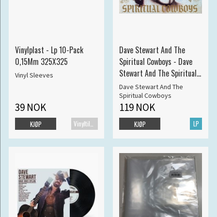
Vinylplast - Lp 10-Pack
Dave Stewart And The
0,15Mm 325X325
Spiritual Cowboys - Dave
Stewart And The Spiritual
Vinyl Sleeves
Cowboys
Dave Stewart And The
Spiritual Cowboys
39 NOK
119 NOK
Vinyltilbehør
LP
KJØP
KJØP