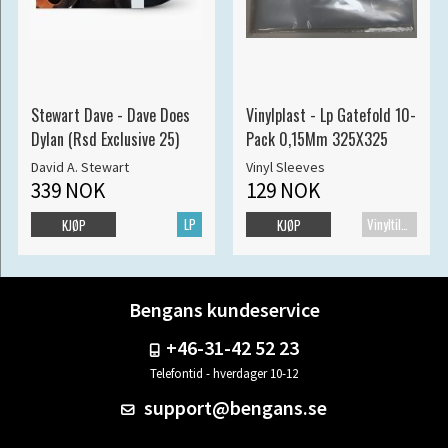
Stewart Dave - Dave Does
Vinylplast - Lp Gatefold 10-
Dylan (Rsd Exclusive 25)
Pack 0,15Mm 325X325
David A. Stewart
Vinyl Sleeves
339 NOK
129 NOK
LP
Vinyltilbehør
KJØP
KJØP
Bengans kundeservice
+46-31-42 52 23
Telefontid - hverdager 10-12
support@bengans.se