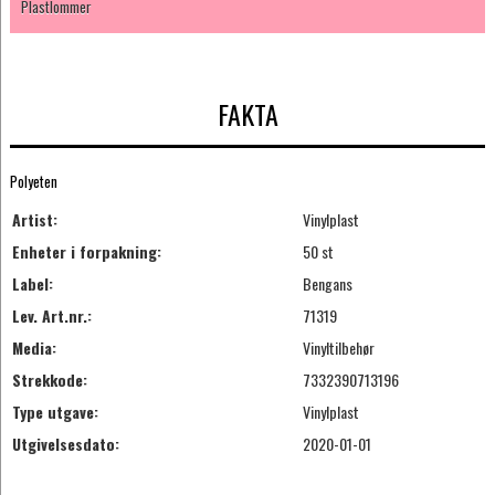
Plastlommer
FAKTA
Polyeten
Artist:
Vinylplast
Enheter i forpakning:
50 st
Label:
Bengans
Lev. Art.nr.:
71319
Media:
Vinyltilbehør
Strekkode:
7332390713196
Type utgave:
Vinylplast
Utgivelsesdato:
2020-01-01