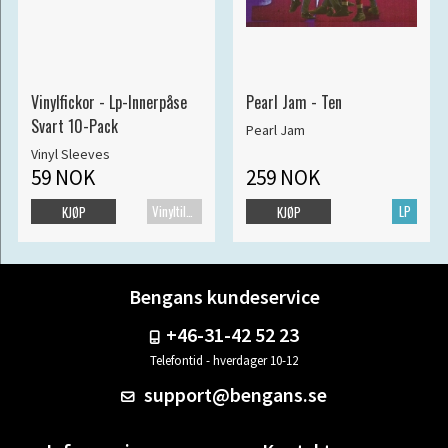
Vinylfickor - Lp-Innerpåse
Pearl Jam - Ten
Svart 10-Pack
Pearl Jam
Vinyl Sleeves
59 NOK
259 NOK
Vinyltilbehør
LP
KJØP
KJØP
Bengans kundeservice
+46-31-42 52 23
Telefontid - hverdager 10-12
support@bengans.se