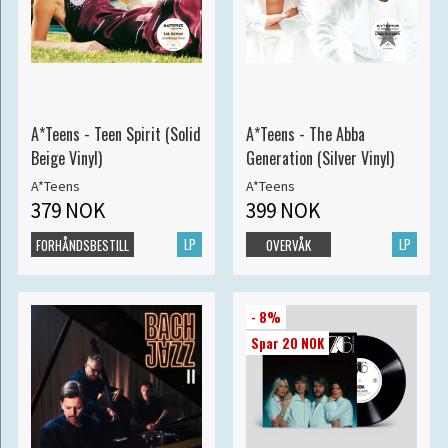
A*Teens - Teen Spirit (Solid
A*Teens - The Abba
Beige Vinyl)
Generation (Silver Vinyl)
A*Teens
A*Teens
379 NOK
399 NOK
LP
LP
FORHÅNDSBESTILL
OVERVÅK
- 8%
Spar 20 NOK