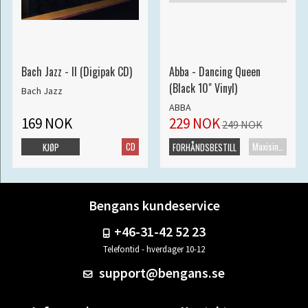
Bach Jazz - II (Digipak CD)
Abba - Dancing Queen
(Black 10" Vinyl)
Bach Jazz
ABBA
169 NOK
229 NOK
249 NOK
CD
Maxisingel
KJØP
FORHÅNDSBESTILL
Bengans kundeservice
+46-31-42 52 23
Telefontid - hverdager 10-12
support@bengans.se