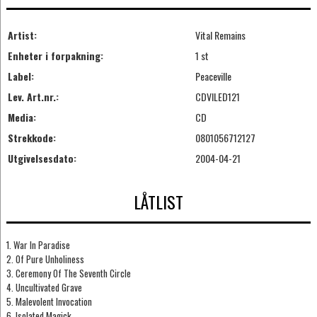
Artist:
Vital Remains
Enheter i forpakning:
1 st
Label:
Peaceville
Lev. Art.nr.:
CDVILED121
Media:
CD
Strekkode:
0801056712127
Utgivelsesdato:
2004-04-21
LÅTLIST
1. War In Paradise
2. Of Pure Unholiness
3. Ceremony Of The Seventh Circle
4. Uncultivated Grave
5. Malevolent Invocation
6. Isolated Magick