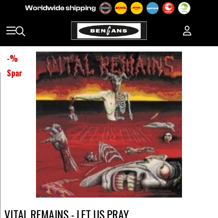
-
%
Spar
VITAL REMAINS - LET US PRAY