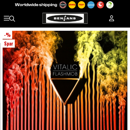
-
%
Spar