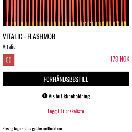
VITALIC - FLASHMOB
Vitalic
179
NOK
CD
FORHÅNDSBESTILL
Vis butikkbeholdning
Legg til i ønskeliste
Pris og lagerstatus gjelder nettbutikken