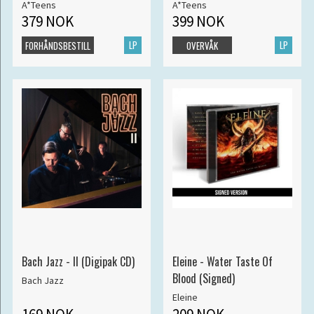
A*Teens
A*Teens
379 NOK
399 NOK
LP
LP
FORHÅNDSBESTILL
OVERVÅK
Bach Jazz - II (Digipak CD)
Eleine - Water Taste Of
Blood (Signed)
Bach Jazz
Eleine