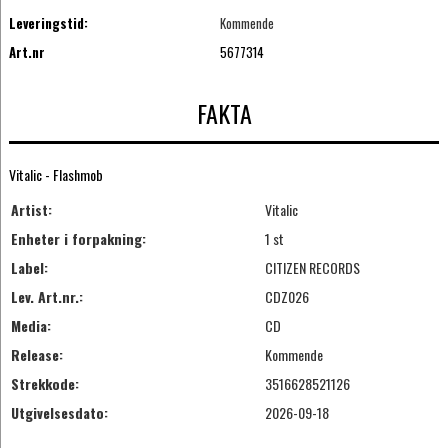
Leveringstid:
Kommende
Art.nr
5677314
FAKTA
Vitalic - Flashmob
Artist:
Vitalic
Enheter i forpakning:
1 st
Label:
CITIZEN RECORDS
Lev. Art.nr.:
CDZ026
Media:
CD
Release:
Kommende
Strekkode:
3516628521126
Utgivelsesdato:
2026-09-18