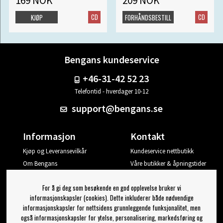
169 NOK
209 NOK
CD
CD
KJØP
FORHÅNDSBESTILL
Bengans kundeservice
+46-31-42 52 23
Telefontid - hverdager 10-12
support@bengans.se
Informasjon
Kontakt
Kjøp og Leveransevilkår
Kundeservice nettbutikk
Om Bengans
Våre butikker & åpningstider
Din side
For å gi deg som besøkende en god opplevelse bruker vi
Logg ut
informasjonskapsler (cookies). Dette inkluderer både nødvendige
informasjonskapsler for nettsidens grunnleggende funksjonalitet, men
Jeg vil ha tips fra Bengans
også informasjonskapsler for ytelse, personalisering, markedsføring og