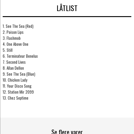
LÅTLIST
1. See The Sea (Red)
2. Poison Lips
3. Flashmob
4. One Above One
5. Still
6. Terminateur Benelux
7. Second Lives
8. Allan Dellon
9. See The Sea (Blue)
10. Chicken Lady
11. Your Disco Song
12. Station Mir 2099
13. Chez Septime
Se flere varer