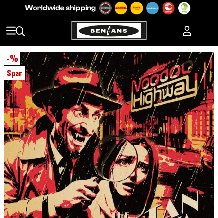
-
%
Spar