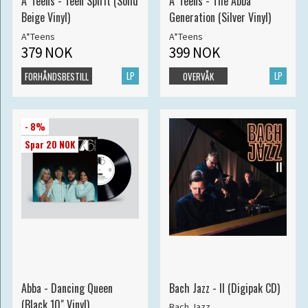
A*Teens - Teen Spirit (Solid
A*Teens - The Abba
Beige Vinyl)
Generation (Silver Vinyl)
A*Teens
A*Teens
379 NOK
399 NOK
LP
LP
FORHÅNDSBESTILL
OVERVÅK
- 8%
Spar 20 NOK
Abba - Dancing Queen
Bach Jazz - II (Digipak CD)
(Black 10" Vinyl)
Bach Jazz