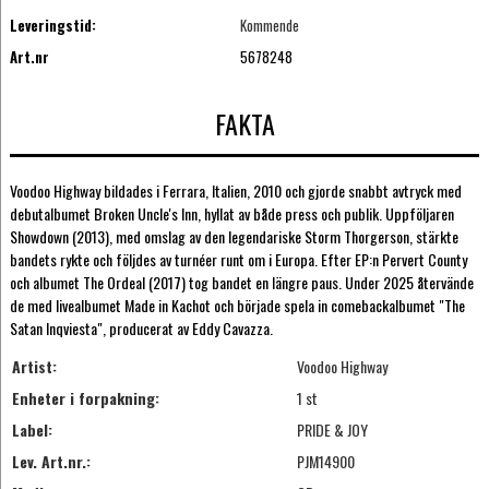
Leveringstid:
Kommende
Art.nr
5678248
FAKTA
Voodoo Highway bildades i Ferrara, Italien, 2010 och gjorde snabbt avtryck med
debutalbumet Broken Uncle's Inn, hyllat av både press och publik. Uppföljaren
Showdown (2013), med omslag av den legendariske Storm Thorgerson, stärkte
bandets rykte och följdes av turnéer runt om i Europa. Efter EP:n Pervert County
och albumet The Ordeal (2017) tog bandet en längre paus. Under 2025 återvände
de med livealbumet Made in Kachot och började spela in comebackalbumet "The
Satan Inqviesta", producerat av Eddy Cavazza.
Artist:
Voodoo Highway
Enheter i forpakning:
1 st
Label:
PRIDE & JOY
Lev. Art.nr.:
PJM14900