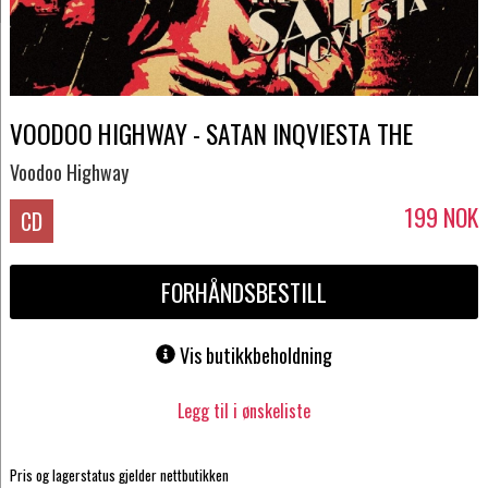
VOODOO HIGHWAY - SATAN INQVIESTA THE
Voodoo Highway
199
NOK
CD
FORHÅNDSBESTILL
Vis butikkbeholdning
Legg til i ønskeliste
Pris og lagerstatus gjelder nettbutikken