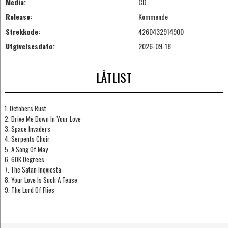
Media:
CD
Release:
Kommende
Strekkode:
4260432914900
Utgivelsesdato:
2026-09-18
LÅTLIST
1. Octobers Rust
2. Drive Me Down In Your Love
3. Space Invaders
4. Serpents Choir
5. A Song Of May
6. 60K Degrees
7. The Satan Inqviesta
8. Your Love Is Such A Tease
9. The Lord Of Flies