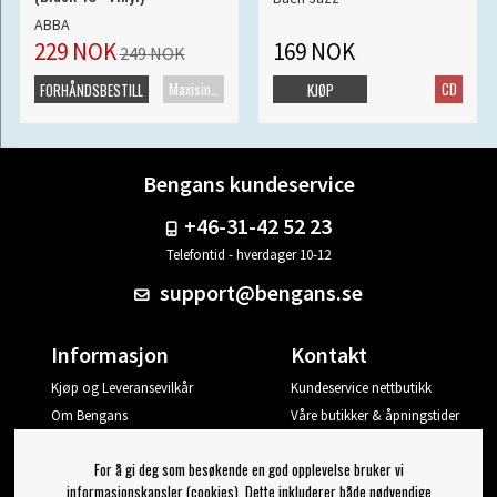
ABBA
229 NOK
169 NOK
249 NOK
Maxisingel
CD
FORHÅNDSBESTILL
KJØP
Bengans kundeservice
+46-31-42 52 23
Telefontid - hverdager 10-12
support@bengans.se
Informasjon
Kontakt
Kjøp og Leveransevilkår
Kundeservice nettbutikk
Om Bengans
Våre butikker & åpningstider
Din side
For å gi deg som besøkende en god opplevelse bruker vi
Logg ut
informasjonskapsler (cookies). Dette inkluderer både nødvendige