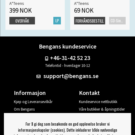
A*Teens
A*Teens
399 NOK
69 NOK
LP
CD-Singel
OVERVÅK
FORHÅNDSBESTILL
Bengans kundeservice
+46-31-42 52 23
Telefontid - hverdager 10-12
support@bengans.se
Informasjon
Kontakt
Kjøp og Leveransevilkår
Kundeservice nettbutikk
Om Bengans
Våre butikker & åpningstider
Din side
For å gi deg som besøkende en god opplevelse bruker vi
Logg ut
informasjonskapsler (cookies). Dette inkluderer både nødvendige