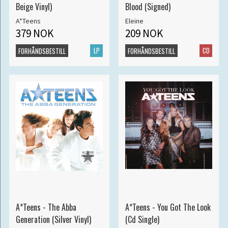
Beige Vinyl)
Blood (Signed)
A*Teens
Eleine
379 NOK
209 NOK
LP
CD
FORHÅNDSBESTILL
FORHÅNDSBESTILL
A*Teens - The Abba
A*Teens - You Got The Look
Generation (Silver Vinyl)
(Cd Single)