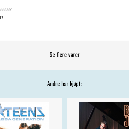
663082
17
Se flere varer
Andre har kjøpt: