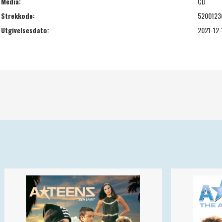
Media:
CD
Strekkode:
5200123
Utgivelsesdato:
2021-12-