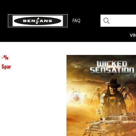
FAQ
VI
-
%
Spar