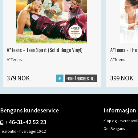
A*Teens - Teen Spirit (Solid Beige Vinyl)
A*Teens - The 
A*Teens
A*Teens
379 NOK
399 NOK
LP
FORHÅNDSBESTILL
Bengans kundeservice
Informasjon
+46-31-42 52 23
Kjøp og Leveransevil
Om Bengans
Telefontid - hverdager 10-12