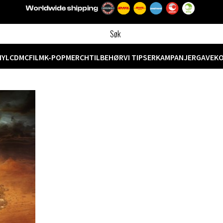
NYL
CD
MC
FILM
K-POP
MERCH
TILBEHØR
VI TIPSER
KAMPANJER
GAVEK