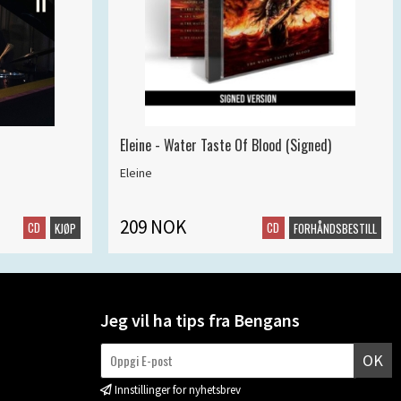
Eleine - Water Taste Of Blood (Signed)
Eleine
209 NOK
CD
CD
KJØP
FORHÅNDSBESTILL
Jeg vil ha tips fra Bengans
OK
Innstillinger for nyhetsbrev