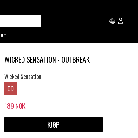
ORT
WICKED SENSATION - OUTBREAK
Wicked Sensation
CD
189
NOK
KJØP