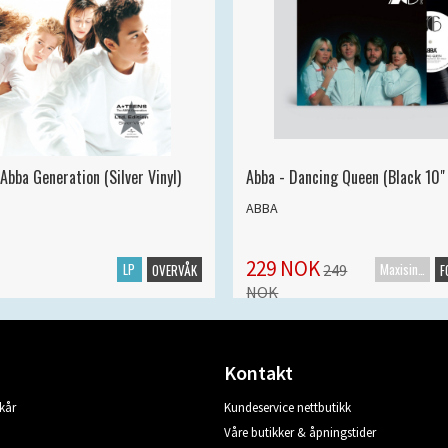
Abba Generation (Silver Vinyl)
Abba - Dancing Queen (Black 10" 
ABBA
229 NOK
LP
Maxisingel
249
OVERVÅK
F
NOK
Kontakt
kår
Kundeservice nettbutikk
Våre butikker & åpningstider