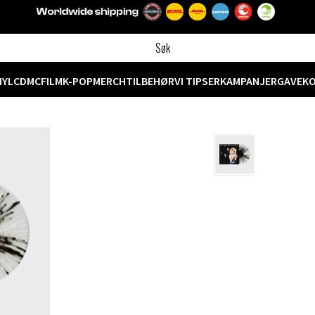
NYL
CD
MC
FILM
K-POP
MERCH
TILBEHØR
VI TIPSER
KAMPANJER
GAVEK