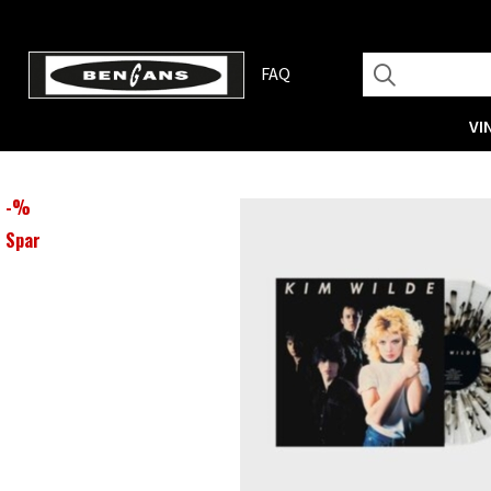
FAQ
VI
-
%
Spar