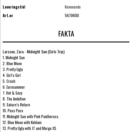
Leveringstid:
Kommende
Art.nr
5670600
FAKTA
Larsson, Zara - Midnight Sun (Girls Trip)
1. Midnight Sun
2. Blue Moon
3. Pretty Ugly
4. Girl’s Girl
5. Crush
6. Eurosummer
7. Hot & Sexy
8. The Ambition
9. Saturn’s Return
10. Puss Puss
11. Midnight Sun with Pink Pantheress
12. Blue Moon with Kehlani
13. Pretty Ugly with JT and Margo XS