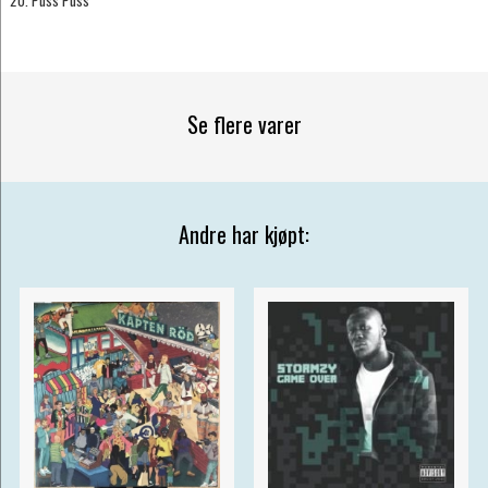
20. Puss Puss
Se flere varer
Andre har kjøpt: