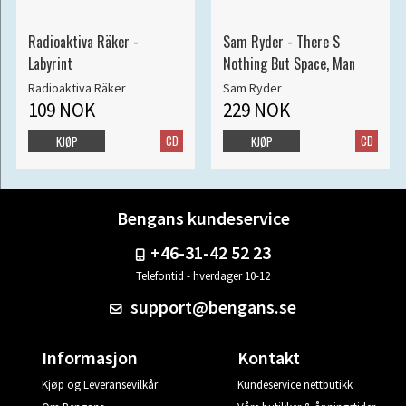
Radioaktiva Räker -
Sam Ryder - There S
Labyrint
Nothing But Space, Man
Radioaktiva Räker
Sam Ryder
109 NOK
229 NOK
CD
CD
KJØP
KJØP
Bengans kundeservice
+46-31-42 52 23
Telefontid - hverdager 10-12
support@bengans.se
Informasjon
Kontakt
Kjøp og Leveransevilkår
Kundeservice nettbutikk