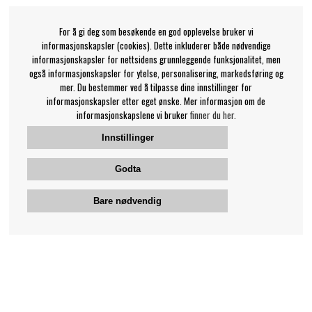
For å gi deg som besøkende en god opplevelse bruker vi
informasjonskapsler (cookies). Dette inkluderer både nødvendige
informasjonskapsler for nettsidens grunnleggende funksjonalitet, men
også informasjonskapsler for ytelse, personalisering, markedsføring og
mer. Du bestemmer ved å tilpasse dine innstillinger for
informasjonskapsler etter eget ønske. Mer informasjon om de
informasjonskapslene vi bruker
finner du her.
Innstillinger
Godta
Bare nødvendig
Bengans kundeservice
+46-31-42 52 23
Telefontid - hverdager 10-12