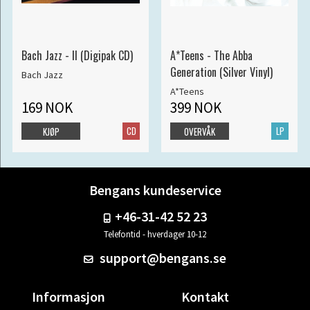
Bach Jazz - II (Digipak CD)
A*Teens - The Abba
Generation (Silver Vinyl)
Bach Jazz
A*Teens
169 NOK
399 NOK
CD
LP
KJØP
OVERVÅK
Bengans kundeservice
+46-31-42 52 23
Telefontid - hverdager 10-12
support@bengans.se
Informasjon
Kontakt