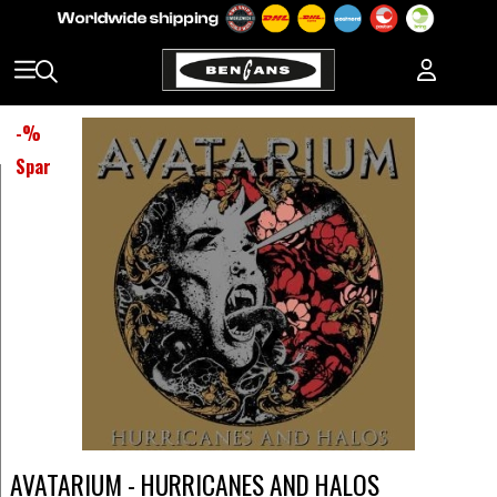
-
%
Spar
AVATARIUM - HURRICANES AND HALOS