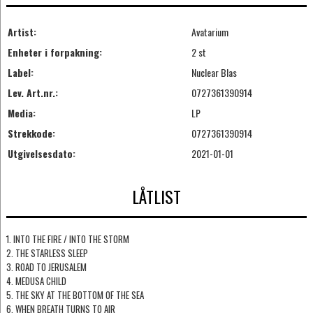
Artist:
Avatarium
Enheter i forpakning:
2 st
Label:
Nuclear Blas
Lev. Art.nr.:
0727361390914
Media:
LP
Strekkode:
0727361390914
Utgivelsesdato:
2021-01-01
LÅTLIST
1. INTO THE FIRE / INTO THE STORM
2. THE STARLESS SLEEP
3. ROAD TO JERUSALEM
4. MEDUSA CHILD
5. THE SKY AT THE BOTTOM OF THE SEA
6. WHEN BREATH TURNS TO AIR