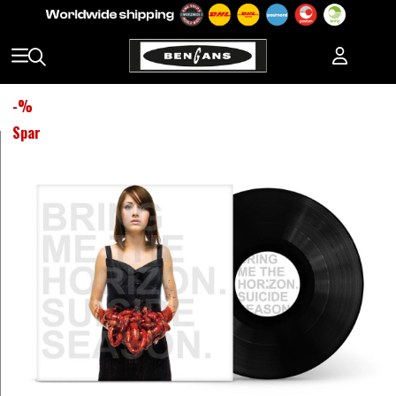
-
%
Spar