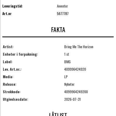
Leveringstid:
Avventer
Art.nr
5677787
FAKTA
Artist:
Bring Me The Horizon
Enheter i forpakning:
1 st
Label:
BMG
Lev. Art.nr.:
409996424920
Media:
LP
Release:
Nyheter
Strekkode:
4099964249200
Utgivelsesdato:
2026-07-31
LÅTLIST