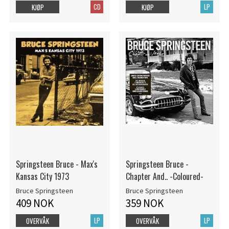
CD
LP
KJØP
KJØP
Springsteen Bruce - Max's
Springsteen Bruce -
Kansas City 1973
Chapter And.. -Coloured-
Bruce Springsteen
Bruce Springsteen
409 NOK
359 NOK
LP
LP
OVERVÅK
OVERVÅK