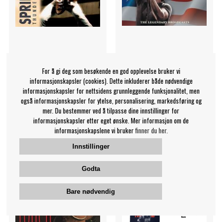
Bruce Springsteen -
Springsteen Bruce -
For å gi deg som besøkende en god opplevelse bruker vi
Thunder Road - Live
Darkness Tour '78 (Splatter
informasjonskapsler (cookies). Dette inkluderer både nødvendige
Vinyl)
Bruce Springsteen
informasjonskapsler for nettsidens grunnleggende funksjonalitet, men
også informasjonskapsler for ytelse, personalisering, markedsføring og
Bruce Springsteen
mer. Du bestemmer ved å tilpasse dine innstillinger for
409 NOK
289 NOK
informasjonskapsler etter eget ønske. Mer informasjon om de
informasjonskapslene vi bruker
finner du her.
CD
LP
OVERVÅK
OVERVÅK
Innstillinger
Godta
Bare nødvendig