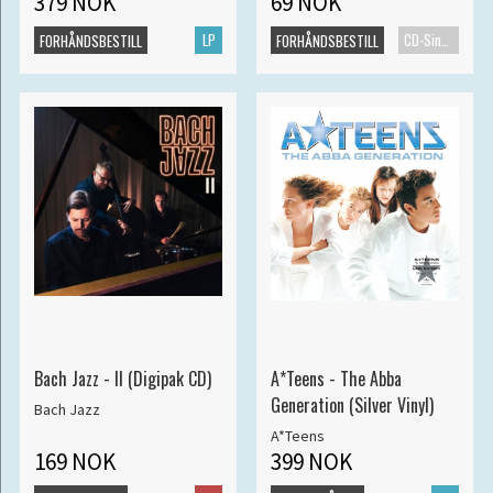
379 NOK
69 NOK
LP
CD-Singel
FORHÅNDSBESTILL
FORHÅNDSBESTILL
Bach Jazz - II (Digipak CD)
A*Teens - The Abba
Generation (Silver Vinyl)
Bach Jazz
A*Teens
169 NOK
399 NOK