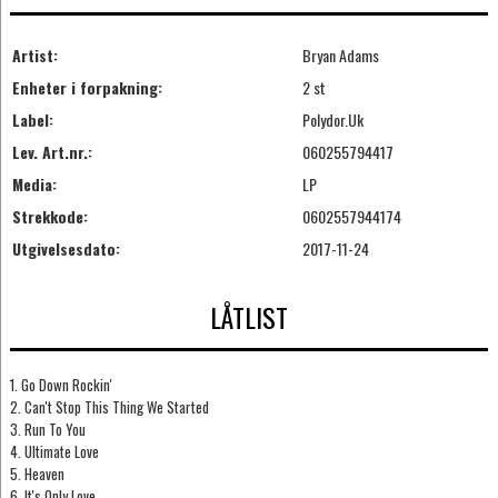
Artist:
Bryan Adams
Enheter i forpakning:
2 st
Label:
Polydor.Uk
Lev. Art.nr.:
060255794417
Media:
LP
Strekkode:
0602557944174
Utgivelsesdato:
2017-11-24
LÅTLIST
1. Go Down Rockin'
2. Can't Stop This Thing We Started
3. Run To You
4. Ultimate Love
5. Heaven
6. It's Only Love