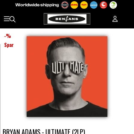
-
%
Spar
BRYAN ADAMS - ULTIMATE (2LP)