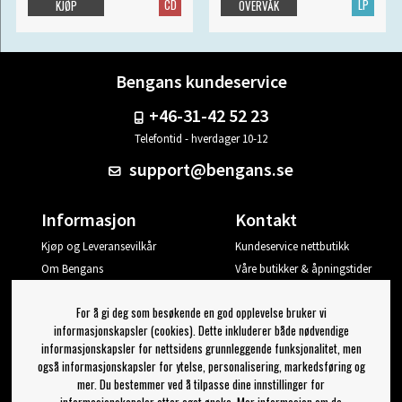
CD
LP
KJØP
OVERVÅK
Bengans kundeservice
+46-31-42 52 23
Telefontid - hverdager 10-12
support@bengans.se
Informasjon
Kontakt
Kjøp og Leveransevilkår
Kundeservice nettbutikk
Om Bengans
Våre butikker & åpningstider
Din side
For å gi deg som besøkende en god opplevelse bruker vi
Logg ut
informasjonskapsler (cookies). Dette inkluderer både nødvendige
informasjonskapsler for nettsidens grunnleggende funksjonalitet, men
Jeg vil ha tips fra Bengans
også informasjonskapsler for ytelse, personalisering, markedsføring og
mer. Du bestemmer ved å tilpasse dine innstillinger for
OK
informasjonskapsler etter eget ønske. Mer informasjon om de