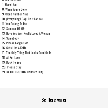
7. Here I Am
8. When You're Gone
9. Cloud Number Nine
10. (Everything I Do) I Do It For You
11. You Belong To Me
12. Summer Of '69
13. Have You Ever Really Loved A Woman
14. Somebody
15. Please Forgive Me
16. Cuts Like A Knife
17. The Only Thing That Looks Good On M
18. All For Love
19. Back To You
20. Please Stay
21. 18 Til I Die (2017 Ultimate Edit)
Se flere varer