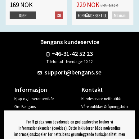
169 NOK
229 NOK
249 NOK
CD
Maxisingel
KJØP
FORHÅNDSBESTILL
Bengans kundeservice
+46-31-42 52 23
Telefontid - hverdager 10-12
support@bengans.se
Informasjon
Kontakt
Kjøp og Leveransevilkår
Kundeservice nettbutikk
Om Bengans
Våre butikker & åpningstider
Din side
For å gi deg som besøkende en god opplevelse bruker vi
Logg ut
informasjonskapsler (cookies). Dette inkluderer både nødvendige
informasjonskapsler for nettsidens grunnleggende funksjonalitet, men
Jeg vil ha tips fra Bengans