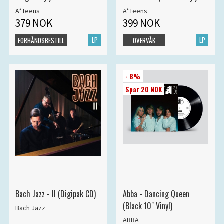
A*Teens
A*Teens
379 NOK
399 NOK
LP
LP
FORHÅNDSBESTILL
OVERVÅK
- 8%
Spar 20 NOK
Bach Jazz - II (Digipak CD)
Abba - Dancing Queen
(Black 10" Vinyl)
Bach Jazz
ABBA