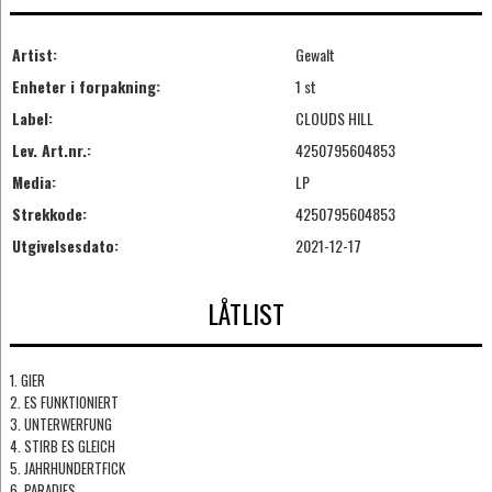
Artist:
Gewalt
Enheter i forpakning:
1 st
Label:
CLOUDS HILL
Lev. Art.nr.:
4250795604853
Media:
LP
Strekkode:
4250795604853
Utgivelsesdato:
2021-12-17
LÅTLIST
1. GIER
2. ES FUNKTIONIERT
3. UNTERWERFUNG
4. STIRB ES GLEICH
5. JAHRHUNDERTFICK
6. PARADIES