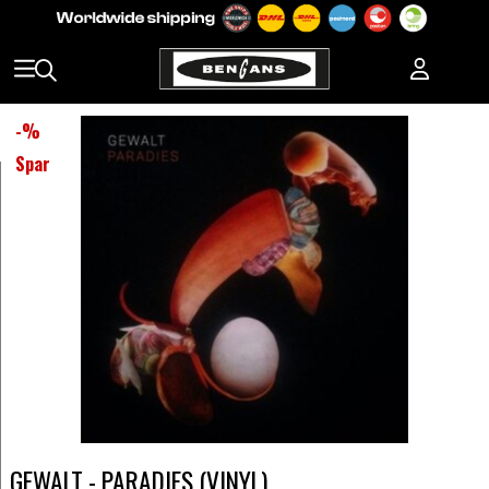
-
%
Spar
GEWALT - PARADIES (VINYL)