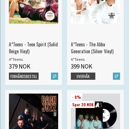
A*Teens - Teen Spirit (Solid
A*Teens - The Abba
Beige Vinyl)
Generation (Silver Vinyl)
A*Teens
A*Teens
379 NOK
399 NOK
LP
LP
FORHÅNDSBESTILL
OVERVÅK
- 8%
Spar 20 NOK