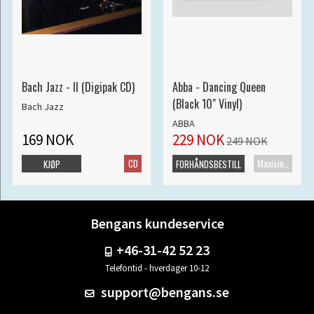
Bach Jazz - II (Digipak CD)
Abba - Dancing Queen
(Black 10" Vinyl)
Bach Jazz
ABBA
169 NOK
229 NOK
249 NOK
CD
Maxisingel
KJØP
FORHÅNDSBESTILL
Bengans kundeservice
+46-31-42 52 23
Telefontid - hverdager 10-12
support@bengans.se