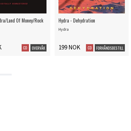
dra/Land Of Money/Rock
Hydra - Dehydration
Hydra
K
199 NOK
CD
CD
OVERVÅK
FORHÅNDSBESTILL