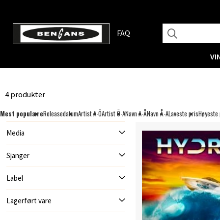
FAQ
VI
4 produkter
Mest populære
Releasedatum
Artist A-Ö
Artist Ö-A
Navn A-Å
Navn Å-A
Laveste pris
Høyeste 
Media
Sjanger
Label
Lagerført vare