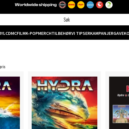
NYL
CD
MC
FILM
K-POP
MERCH
TILBEHØR
VI TIPSER
KAMPANJER
GAVEK
pris