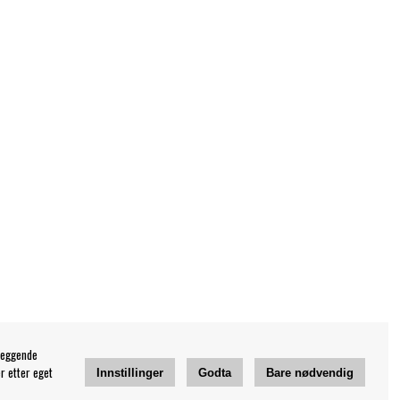
leggende
r etter eget
Innstillinger
Godta
Bare nødvendig