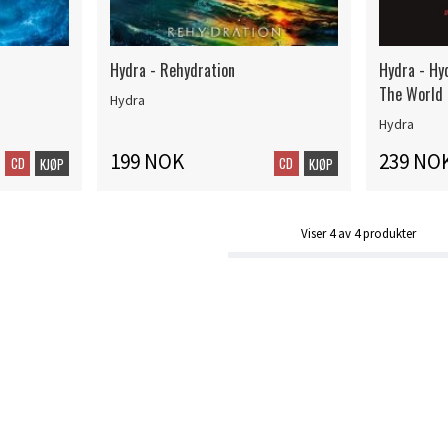
Hydra - Rehydration
Hydra - Hy
The World
Hydra
Hydra
199 NOK
239 NO
CD
CD
KJØP
KJØP
Viser
4
av
4
produkter