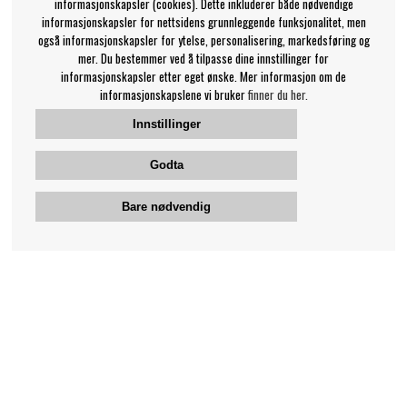
informasjonskapsler (cookies). Dette inkluderer både nødvendige
informasjonskapsler for nettsidens grunnleggende funksjonalitet, men
også informasjonskapsler for ytelse, personalisering, markedsføring og
mer. Du bestemmer ved å tilpasse dine innstillinger for
informasjonskapsler etter eget ønske. Mer informasjon om de
informasjonskapslene vi bruker
finner du her.
Innstillinger
Godta
Bare nødvendig
Bengans kundeservice
+46-31-42 52 23
Telefontid - hverdager 10-12
support@bengans.se