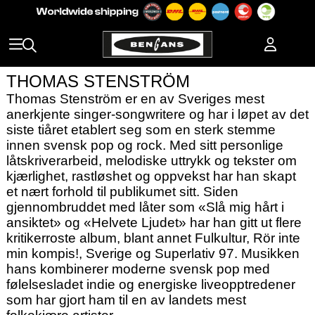
THOMAS STENSTRÖM
Thomas Stenström er en av Sveriges mest
anerkjente singer-songwritere og har i løpet av det
siste tiåret etablert seg som en sterk stemme
innen svensk pop og rock. Med sitt personlige
låtskriverarbeid, melodiske uttrykk og tekster om
kjærlighet, rastløshet og oppvekst har han skapt
et nært forhold til publikumet sitt. Siden
gjennombruddet med låter som «Slå mig hårt i
ansiktet» og «Helvete Ljudet» har han gitt ut flere
kritikerroste album, blant annet Fulkultur, Rör inte
min kompis!, Sverige og Superlativ 97. Musikken
hans kombinerer moderne svensk pop med
følelsesladet indie og energiske liveopptredener
som har gjort ham til en av landets mest