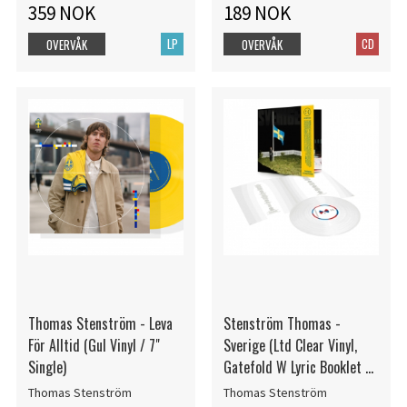
359 NOK
189 NOK
LP
CD
OVERVÅK
OVERVÅK
Thomas Stenström - Leva
Stenström Thomas -
För Alltid (Gul Vinyl / 7"
Sverige (Ltd Clear Vinyl,
Single)
Gatefold W Lyric Booklet +
Signed Card)
Thomas Stenström
Thomas Stenström