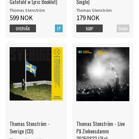
Gatefold w Lyric Booklet)
Single)
Thomas Stenström
Thomas Stenström
599 NOK
179 NOK
LP
Single
OVERVÅK
KJØP
Thomas Stenström -
Thomas Stenström - Live
Sverige (CD)
På Zinkensdamm
20250823 (2Lp)