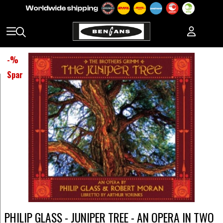
-
%
Spar
PHILIP GLASS - JUNIPER TREE - AN OPERA IN TWO