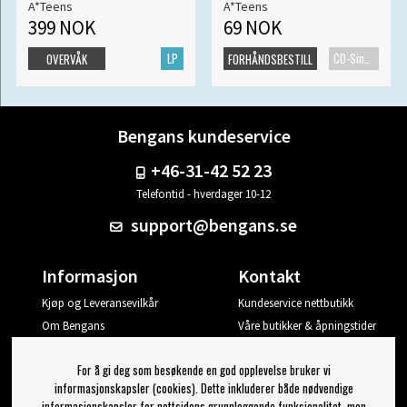
A*Teens
A*Teens
399 NOK
69 NOK
LP
CD-Singel
OVERVÅK
FORHÅNDSBESTILL
Bengans kundeservice
+46-31-42 52 23
Telefontid - hverdager 10-12
support@bengans.se
Informasjon
Kontakt
Kjøp og Leveransevilkår
Kundeservice nettbutikk
Om Bengans
Våre butikker & åpningstider
Din side
For å gi deg som besøkende en god opplevelse bruker vi
Logg ut
informasjonskapsler (cookies). Dette inkluderer både nødvendige
informasjonskapsler for nettsidens grunnleggende funksjonalitet, men