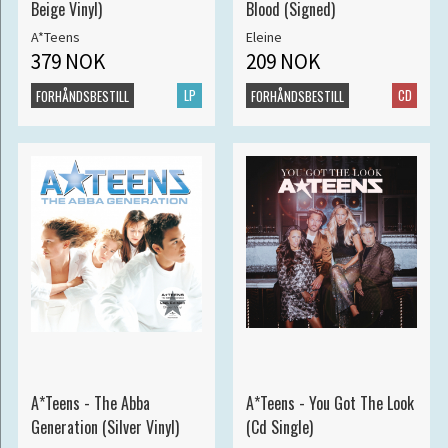
Beige Vinyl)
Blood (Signed)
A*Teens
Eleine
379 NOK
209 NOK
LP
CD
FORHÅNDSBESTILL
FORHÅNDSBESTILL
A*Teens - The Abba
A*Teens - You Got The Look
Generation (Silver Vinyl)
(Cd Single)