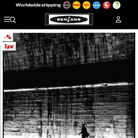
-
%
Spar