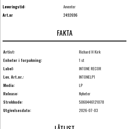
Leveringstid:
Avventer
Art.nr
2492696
FAKTA
Artist:
Richard H Kirk
Enheter i forpakning:
1 st
Label:
INTONE RECOR
Lev. Art.nr.:
INTONELP1
Media:
LP
Release:
Nyheter
Strekkode:
5060446121078
Utgivelsesdato:
2026-07-03
LÅTLIST