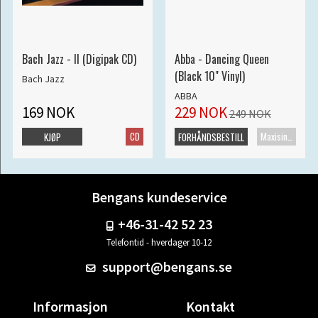
Bach Jazz - II (Digipak CD)
Abba - Dancing Queen
(Black 10" Vinyl)
Bach Jazz
ABBA
169 NOK
229 NOK
249 NOK
CD
Maxisingel
KJØP
FORHÅNDSBESTILL
Bengans kundeservice
+46-31-42 52 23
Telefontid - hverdager 10-12
support@bengans.se
Informasjon
Kontakt