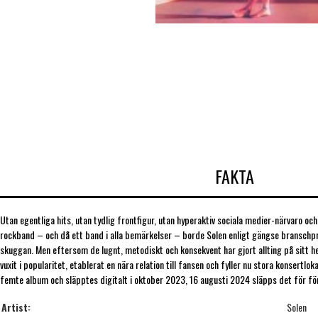
FAKTA
Utan egentliga hits, utan tydlig frontfigur, utan hyperaktiv sociala medier-närvaro o
rockband – och då ett band i alla bemärkelser – borde Solen enligt gängse branschprax
skuggan. Men eftersom de lugnt, metodiskt och konsekvent har gjort allting på sitt hel
vuxit i popularitet, etablerat en nära relation till fansen och fyller nu stora konsertlok
femte album och släpptes digitalt i oktober 2023, 16 augusti 2024 släpps det för för
Artist:
Solen