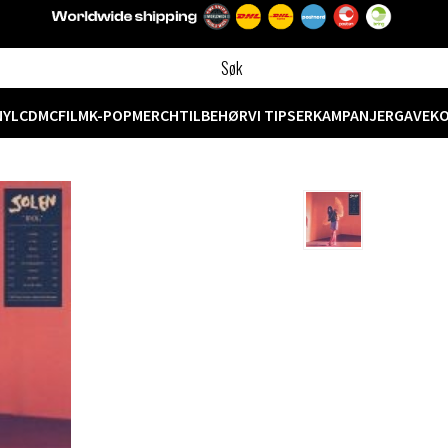
NYL
CD
MC
FILM
K-POP
MERCH
TILBEHØR
VI TIPSER
KAMPANJER
GAVEK