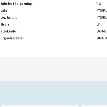
Enheter i forpakning:
1 st
Label:
PYGMAL
Lev. Art.nr.:
PYGM00
Media:
LP
Strekkode:
063445
Utgivelsesdato:
2024-0