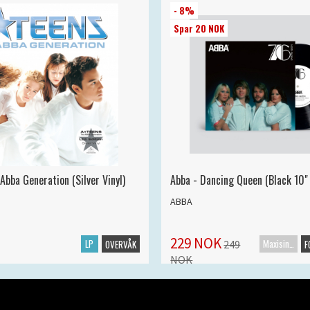
- 8%
Spar 20 NOK
Abba Generation (Silver Vinyl)
Abba - Dancing Queen (Black 10" 
ABBA
229 NOK
LP
Maxisingel
249
OVERVÅK
F
NOK