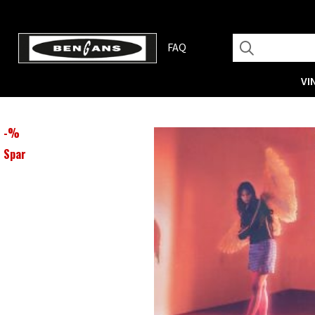
FAQ
VI
-
%
Spar