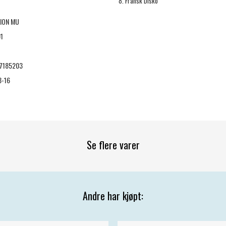
8. Fransk Disko
ION MU
1
7185203
8-16
Se flere varer
Andre har kjøpt: