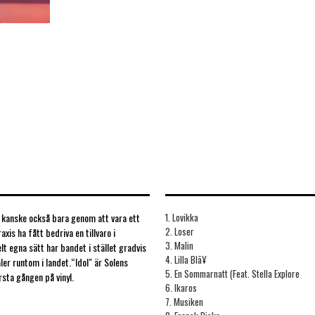
ch kanske också bara genom att vara ett
1. Lovikka
2. Loser
is ha fått bedriva en tillvaro i
3. Malin
t egna sätt har bandet i stället gradvis
4. Lilla Blã¥
aler runtom i landet.“Idol" är Solens
5. En Sommarnatt (Feat. Stella Explore
sta gången på vinyl.
6. Ikaros
7. Musiken