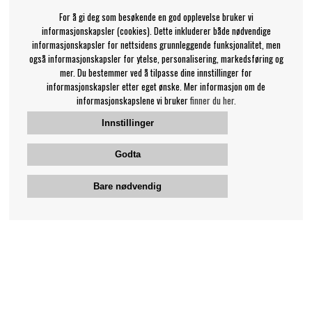
For å gi deg som besøkende en god opplevelse bruker vi
informasjonskapsler (cookies). Dette inkluderer både nødvendige
informasjonskapsler for nettsidens grunnleggende funksjonalitet, men
også informasjonskapsler for ytelse, personalisering, markedsføring og
mer. Du bestemmer ved å tilpasse dine innstillinger for
informasjonskapsler etter eget ønske. Mer informasjon om de
informasjonskapslene vi bruker
finner du her.
Innstillinger
Godta
Bare nødvendig
Bengans kundeservice
+46-31-42 52 23
Telefontid - hverdager 10-12