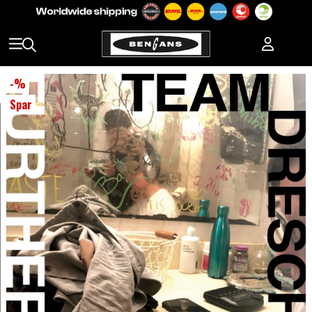
-
%
Spar