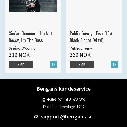
Sinéad Oconnor - I'm Not
Public Enemy - Fear Of A
Bossy, I'm The Boss
Black Planet (Vinyl)
Sinéad O'Connor
Public Enemy
319 NOK
369 NOK
LP
LP
KJØP
KJØP
Bengans kundeservice
+46-31-42 52 23
Telefontid - hverdager 10-12
support@bengans.se