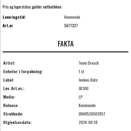
Pris og lagerstatus gjelder nettbutikken
Leveringstid:
Kommende
Art.nr
5677327
FAKTA
Artist:
Team Dresch
Enheter i forpakning:
1 st
Label:
Jealous Butc
Lev. Art.nr.:
JB300
Media:
LP
Release:
Kommende
Strekkode:
0840526503957
Utgivelsesdato:
2026-09-18