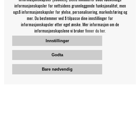
informasjonskapsler for nettsidens grunnleggende funksjonalitet, men
også informasjonskapsler for ytelse, personalisering, markedsføring og
mer. Du bestemmer ved å tilpasse dine innstillinger for
informasjonskapsler etter eget ønske. Mer informasjon om de
informasjonskapslene vi bruker
finner du her.
Innstillinger
Godta
Bare nødvendig
Bengans kundeservice
+46-31-42 52 23
Telefontid - hverdager 10-12
support@bengans.se