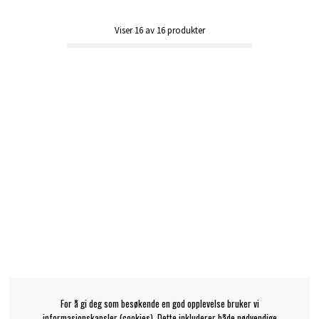
Viser
16
av
16
produkter
For å gi deg som besøkende en god opplevelse bruker vi
informasjonskapsler (cookies). Dette inkluderer både nødvendige