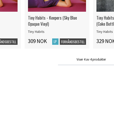
Tiny Habits - Keepers (Sky Blue
Tiny Habits
Opaque Vinyl)
(Coke Bottl
Tiny Habits
Tiny Habits
309 NOK
329 NO
LP
ÅNDSBESTILL
FORHÅNDSBESTILL
Viser
4
av
4
produkter