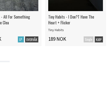
 - All For Something
Tiny Habits - I Don?T Have The
e Clea
Heart + Flicker
Tiny Habits
K
189 NOK
LP
Single
OVERVÅK
KJØP