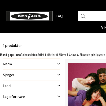
FAQ
VI
4 produkter
Mest populære
Releasedatum
Artist A-Ö
Artist Ö-A
Navn A-Å
Navn Å-A
Laveste pris
Høyeste 
Media
Sjanger
Label
Lagerført vare