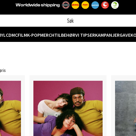
NYL
CD
MC
FILM
K-POP
MERCH
TILBEHØR
VI TIPSER
KAMPANJER
GAVEK
pris