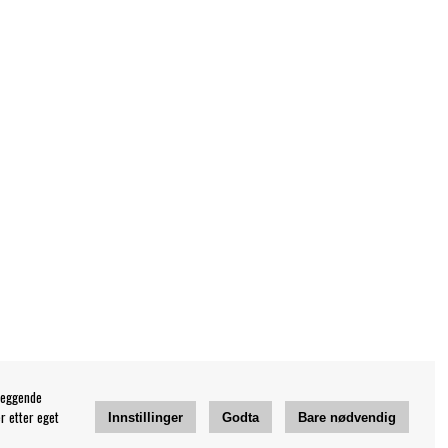
leggende
r etter eget
Innstillinger
Godta
Bare nødvendig