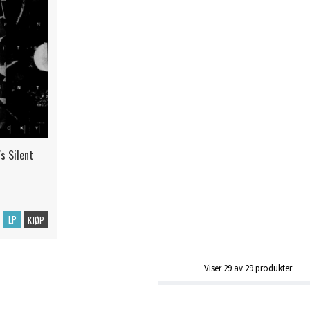
's Silent
LP
KJØP
Viser
29
av
29
produkter