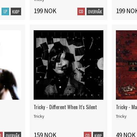
199 NOK
199 NO
LP
CD
KJØP
OVERVÅK
Tricky - Different When It's Silent
Tricky - M
Tricky
Tricky
159 NOK
49 NOK
D
CD
OVERVÅK
KJØP