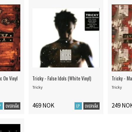
c On Vinyl
Tricky - False Idols (White Vinyl)
Tricky - M
Tricky
Tricky
469 NOK
249 NO
P
LP
OVERVÅK
OVERVÅK