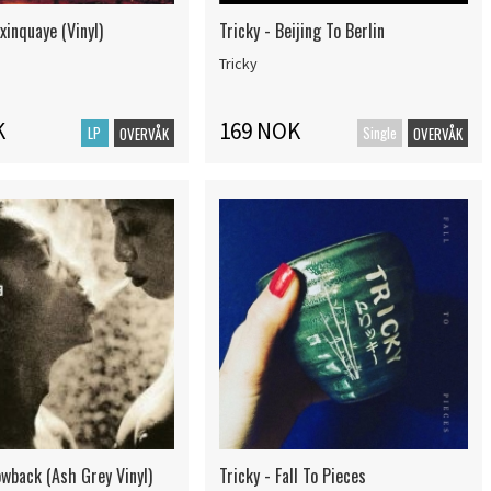
xinquaye (Vinyl)
Tricky - Beijing To Berlin
Tricky
K
169 NOK
LP
Single
OVERVÅK
OVERVÅK
owback (Ash Grey Vinyl)
Tricky - Fall To Pieces