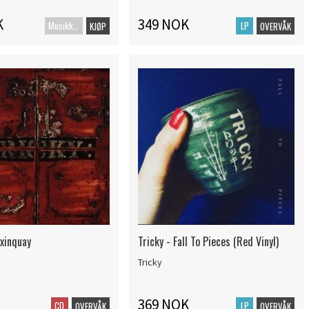
K
349 NOK
MusikkDVD
LP
KJØP
OVERVÅK
axinquay
Tricky - Fall To Pieces (Red Vinyl)
Tricky
369 NOK
CD
LP
OVERVÅK
OVERVÅK