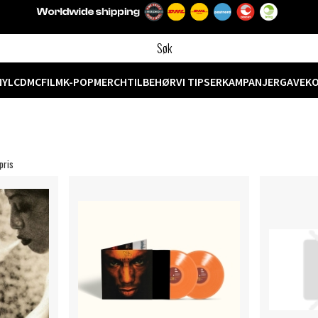
NYL
CD
MC
FILM
K-POP
MERCH
TILBEHØR
VI TIPSER
KAMPANJER
GAVEK
pris