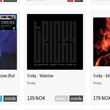
nsion (Rsd
Tricky - Valentine
Tricky - A
Tricky
Tricky
139 NOK
179 NO
P
Maxisingel
OVERVÅK
OVERVÅK