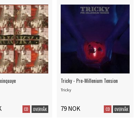
axinquaye
Tricky - Pre-Millenium Tension
Tricky
K
79 NOK
CD
CD
OVERVÅK
OVERVÅK