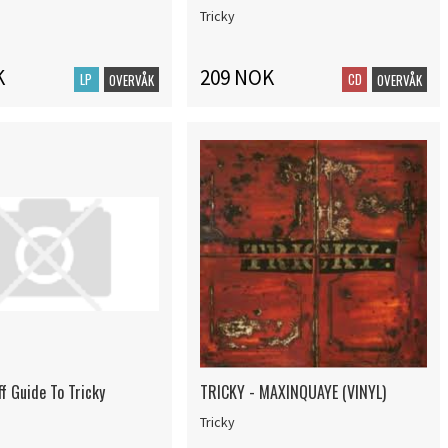
Tricky
K
209 NOK
LP
CD
OVERVÅK
OVERVÅK
ff Guide To Tricky
TRICKY - MAXINQUAYE (VINYL)
Tricky