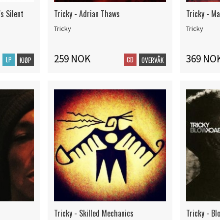
's Silent
Tricky - Adrian Thaws
Tricky - Ma
Tricky
Tricky
259 NOK
369 NO
LP
CD
KJØP
OVERVÅK
Tricky - Skilled Mechanics
Tricky - Bl