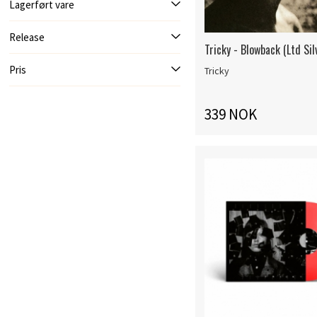
Lagerført vare
Release
Tricky - Blowback (Ltd Sil
Pris
Tricky
339 NOK