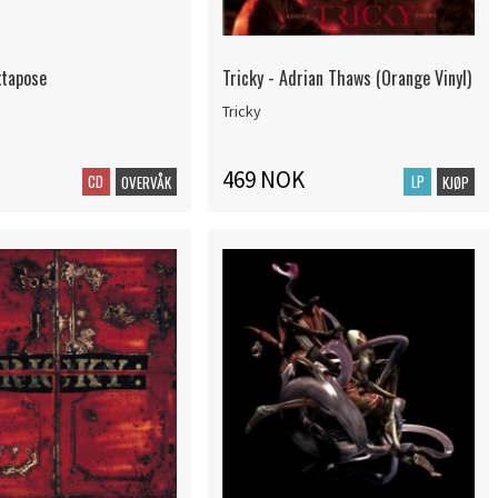
xtapose
Tricky - Adrian Thaws (Orange Vinyl)
Tricky
469 NOK
CD
LP
OVERVÅK
KJØP