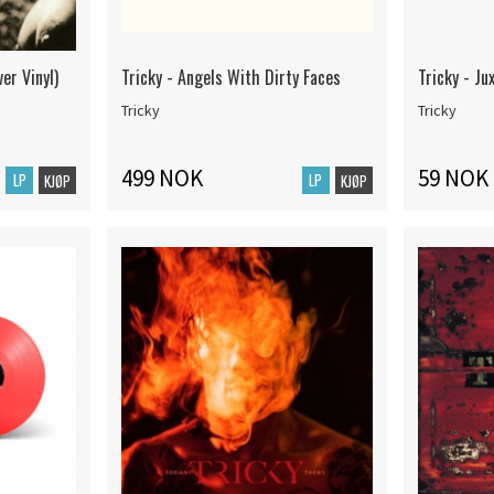
ver Vinyl)
Tricky - Angels With Dirty Faces
Tricky - Ju
Tricky
Tricky
499 NOK
59 NOK
LP
LP
KJØP
KJØP