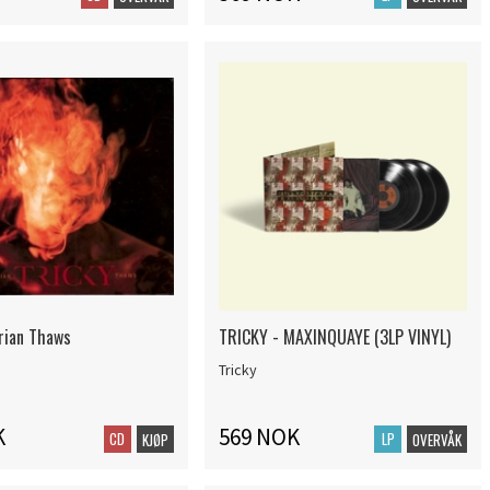
drian Thaws
TRICKY - MAXINQUAYE (3LP VINYL)
Tricky
K
569 NOK
CD
LP
KJØP
OVERVÅK