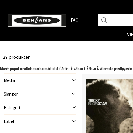
FAQ
VI
29 produkter
Mest populære
Releasedatum
Artist A-Ö
Artist Ö-A
Navn A-Å
Navn Å-A
Laveste pris
Høyeste 
Media
Sjanger
Kategori
Label