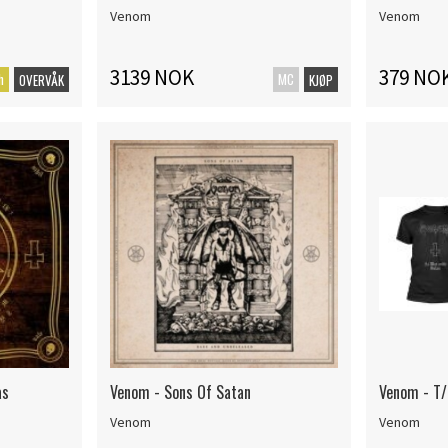
Venom
Venom
3139 NOK
379 NO
h
MC
OVERVÅK
KJØP
as
Venom - Sons Of Satan
Venom - T/
Venom
Venom