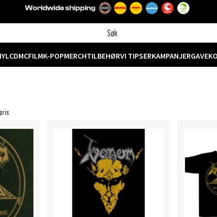
NYL
CD
MC
FILM
K-POP
MERCH
TILBEHØR
VI TIPSER
KAMPANJER
GAVEK
pris