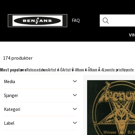
FAQ
VI
174 produkter
Mest populære
Releasedatum
Artist A-Ö
Artist Ö-A
Navn A-Å
Navn Å-A
Laveste pris
Høyeste 
Media
Sjanger
Kategori
Label