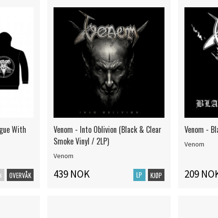
ague With
Venom - Into Oblivion (Black & Clear
Venom - Bl
Smoke Vinyl / 2LP)
Venom
Venom
439 NOK
209 NO
s
LP
OVERVÅK
KJØP