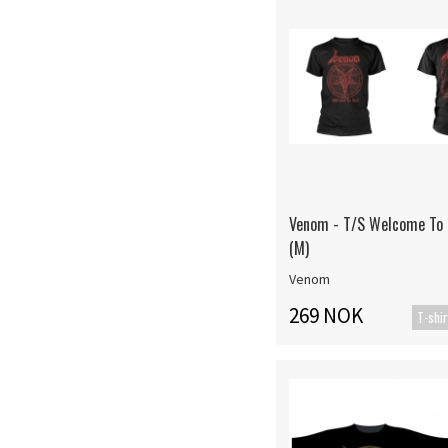
Venom - T/S Welcome To 
(M)
Venom
269 NOK
T-shir