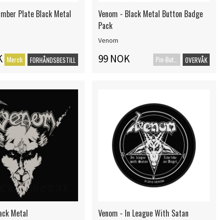
mber Plate Black Metal
Venom - Black Metal Button Badge
Pack
Venom
K
99 NOK
Merch
Pin-Button Badge
FORHÅNDSBESTILL
OVERVÅK
ack Metal
Venom - In League With Satan