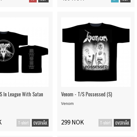
S In League With Satan
Venom - T/S Possessed (S)
Venom
K
299 NOK
T-shirt
T-shirt
OVERVÅK
OVERVÅK