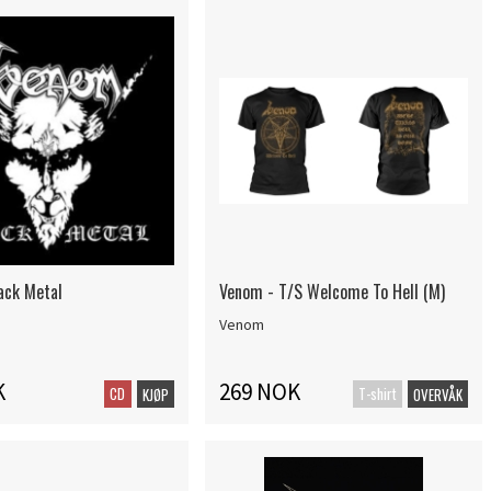
ack Metal
Venom - T/S Welcome To Hell (M)
Venom
K
269 NOK
CD
T-shirt
KJØP
OVERVÅK