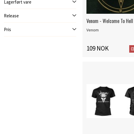
Lagerført vare
Release
Venom - Welcome To Hell
Pris
Venom
109 NOK
C