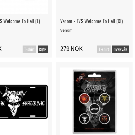
S Welcome To Hell (L)
Venom - T/S Welcome To Hell (Xl)
Venom
K
279 NOK
T-shirt
T-shirt
KJØP
OVERVÅK