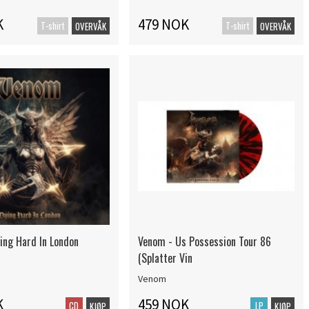
K
479 NOK
T-shirt
T-shirt
OVERVÅK
OVERVÅK
ing Hard In London
Venom - Us Possession Tour 86
(Splatter Vin
Venom
K
459 NOK
CD
LP
KJØP
KJØP