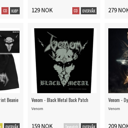
129 NOK
279 NO
CD
CD
KJØP
OVERVÅK
rint Beanie
Venom - Black Metal Back Patch
Venom - Dy
Venom
Venom
159 NOK
209 NO
h
Tøypatch
OVERVÅK
OVERVÅK