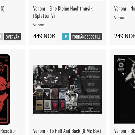
(S)
Venom - Eine Kleine Nachtmusik
Venom - Nu
(Splatter Vi
Venom
Venom
449 NOK
249 NO
t
LP
OVERVÅK
FORHÅNDSBESTILL
 Reaction
Venom - To Hell And Back (8 Mc Box)
Venom - Bl