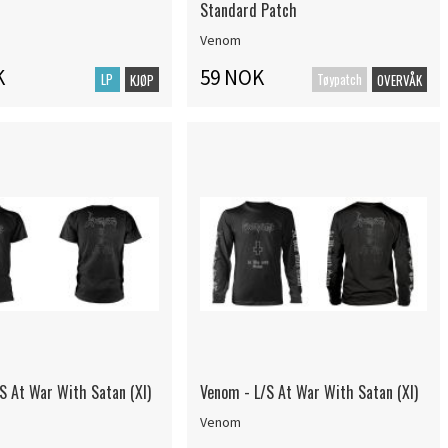
Standard Patch
Venom
K
59 NOK
LP
Tøypatch
KJØP
OVERVÅK
S At War With Satan (Xl)
Venom - L/S At War With Satan (Xl)
Venom