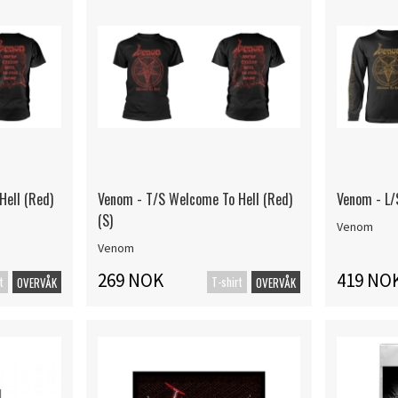
Hell (Red)
Venom - T/S Welcome To Hell (Red)
Venom - L/
(S)
Venom
Venom
269 NOK
419 NO
t
T-shirt
OVERVÅK
OVERVÅK