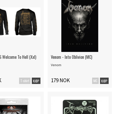
S Welcome To Hell (Xxl)
Venom - Into Oblivion (MC)
Venom
K
179 NOK
T-shirt
MC
KJØP
KJØP