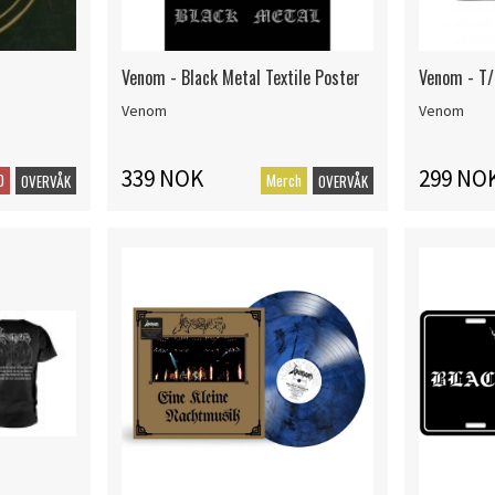
Venom - Black Metal Textile Poster
Venom - T/
Venom
Venom
339 NOK
299 NO
D
Merch
OVERVÅK
OVERVÅK