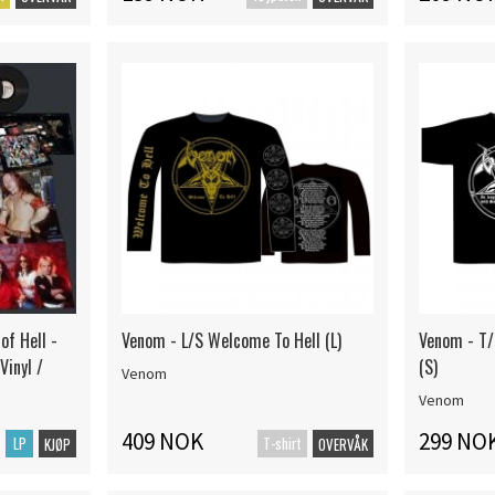
of Hell -
Venom - L/S Welcome To Hell (L)
Venom - T/
Vinyl /
(S)
Venom
Venom
409 NOK
299 NO
LP
T-shirt
KJØP
OVERVÅK