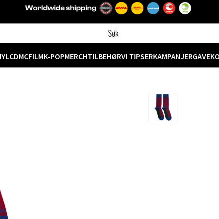
NYL
CD
MC
FILM
K-POP
MERCH
TILBEHØR
VI TIPSER
KAMPANJER
GAVEK