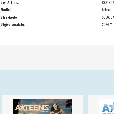
Lev. Art.nr.:
BEATSC
Media:
Sokker
Strekkode:
505673
Utgivelsesdato:
2024-11