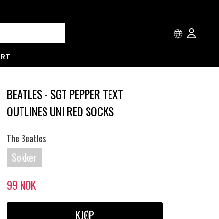
ORT
BEATLES - SGT PEPPER TEXT
OUTLINES UNI RED SOCKS
The Beatles
Sokker
99
NOK
KJØP