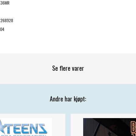
K36MR
7268928
-04
Se flere varer
Andre har kjøpt: