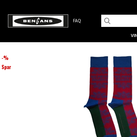
FAQ
VI
-
%
Spar