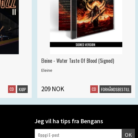
Eleine - Water Taste Of Blood (Signed)
Eleine
209 NOK
CD
CD
KJØP
FORHÅNDSBESTILL
Jeg vil ha tips fra Bengans
OK