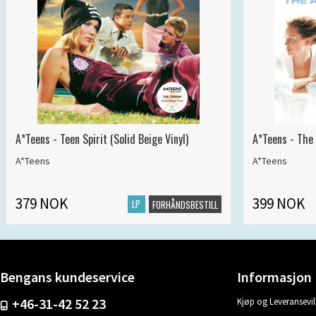
A*Teens - Teen Spirit (Solid Beige Vinyl)
A*Teens - The 
A*Teens
A*Teens
379 NOK
399 NOK
LP
FORHÅNDSBESTILL
Bengans kundeservice
Informasjon
+46-31-42 52 23
Kjøp og Leveransevil