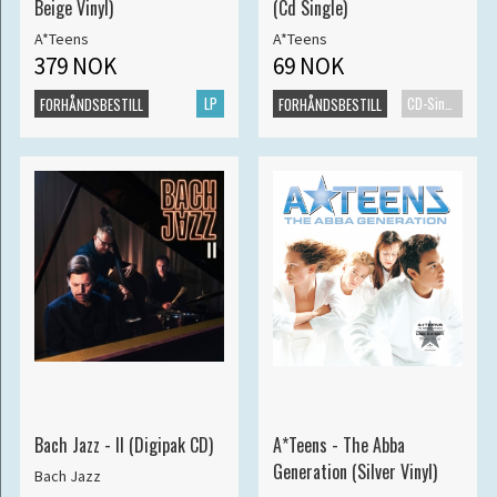
Beige Vinyl)
(Cd Single)
A*Teens
A*Teens
379 NOK
69 NOK
LP
CD-Singel
FORHÅNDSBESTILL
FORHÅNDSBESTILL
Bach Jazz - II (Digipak CD)
A*Teens - The Abba
Generation (Silver Vinyl)
Bach Jazz