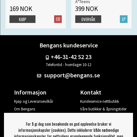
A*Teens
169 NOK
399 NOK
CD
LP
KJØP
OVERVÅK
Bengans kundeservice
+46-31-42 52 23
Telefontid - hverdager 10-12
support@bengans.se
Informasjon
Kontakt
Kjøp og Leveransevilkår
Kundeservice nettbutikk
Om Bengans
Våre butikker & åpningstider
Din side
For å gi deg som besøkende en god opplevelse bruker vi
Logg ut
informasjonskapsler (cookies). Dette inkluderer både nødvendige
informasjonskapsler for nettsidens grunnleggende funksjonalitet, men