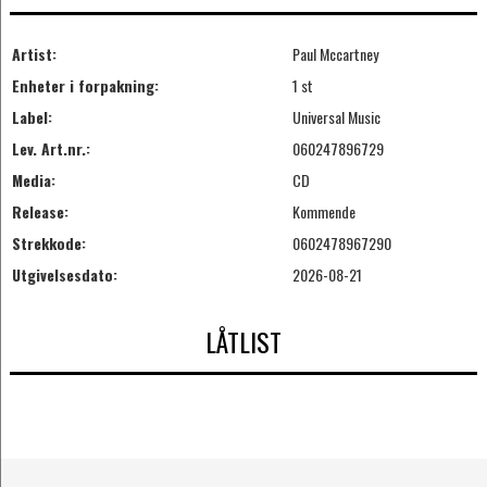
Artist:
Paul Mccartney
Enheter i forpakning:
1 st
Label:
Universal Music
Lev. Art.nr.:
060247896729
Media:
CD
Release:
Kommende
Strekkode:
0602478967290
Utgivelsesdato:
2026-08-21
LÅTLIST