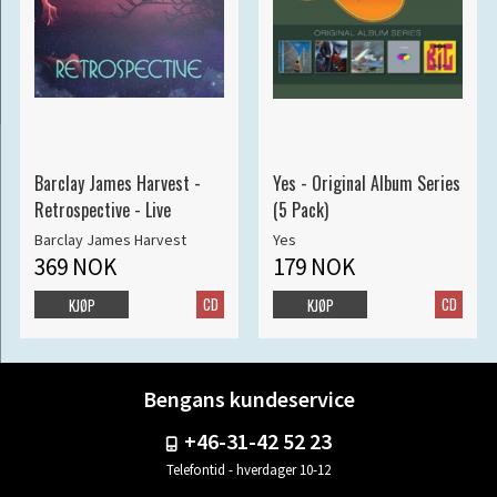
Barclay James Harvest -
Yes - Original Album Series
Retrospective - Live
(5 Pack)
Barclay James Harvest
Yes
369 NOK
179 NOK
CD
CD
KJØP
KJØP
Bengans kundeservice
+46-31-42 52 23
Telefontid - hverdager 10-12