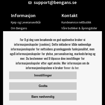
support@bengans.se
Informasjon
Kontakt
Kjøp og Leveransevilkår
Kundeservice nettbutikk
Om Bengans
Våre butikker & åpningstider
Din side
For å gi deg som besøkende en god opplevelse bruker vi
Logg ut
informasjonskapsler (cookies). Dette inkluderer både nødvendige
informasjonskapsler for nettsidens grunnleggende funksjonalitet, men
Jeg vil ha tips fra Bengans
også informasjonskapsler for ytelse, personalisering, markedsføring og
mer. Du bestemmer ved å tilpasse dine innstillinger for
OK
informasjonskapsler etter eget ønske. Mer informasjon om de
informasjonskapslene vi bruker
finner du her.
Innstillinger for nyhetsbrev
Innstillinger
Følg oss på:
Godta
Bare nødvendig
© 2023 Bengans E-Handel | Etablert 1974