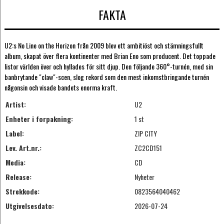
FAKTA
U2:s No Line on the Horizon från 2009 blev ett ambitiöst och stämningsfullt
album, skapat över flera kontinenter med Brian Eno som producent. Det toppade
listor världen över och hyllades för sitt djup. Den följande 360°-turnén, med sin
banbrytande "claw"-scen, slog rekord som den mest inkomstbringande turnén
någonsin och visade bandets enorma kraft.
Artist:
U2
Enheter i forpakning:
1 st
Label:
ZIP CITY
Lev. Art.nr.:
ZC2CD151
Media:
CD
Release:
Nyheter
Strekkode:
0823564040462
Utgivelsesdato:
2026-07-24