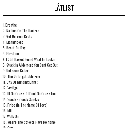
LÅTLIST
1. Breathe
2. No Line On The Horizon
3. Get On Your Boots
4. Magnificent
5. Beautiful Day
6. Elevation
7. I Still Havent Found What Im Lookin
8. Stuck In A Moment You Cant Get Out
9. Unknown Caller
10. The Unforgettable Fire
11. City Of Blinding Lights
12. Vertigo
13. Ill Go Crazy If I Dont Go Crazy Ton
14. Sunday Bloody Sunday
15. Pride (In The Name Of Love)
16. Mlk
17. Walk On
18. Where The Streets Have No Name
19. One