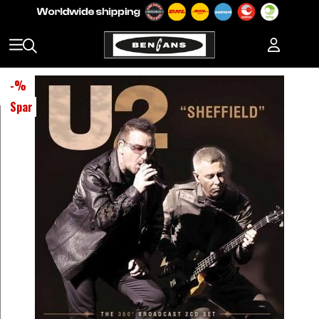
-
%
Spar